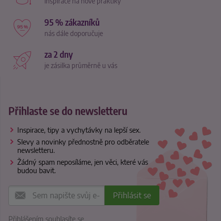
inspirace na nové praktiky
95 % zákazníků
nás dále doporučuje
za 2 dny
je zásilka průměrně u vás
Přihlaste se do newsletteru
Inspirace, tipy a vychytávky na lepší sex.
Slevy a novinky přednostně pro odběratele
newsletteru.
Žádný spam neposíláme, jen věci, které vás
budou bavit.
Přihlášením souhlasíte se