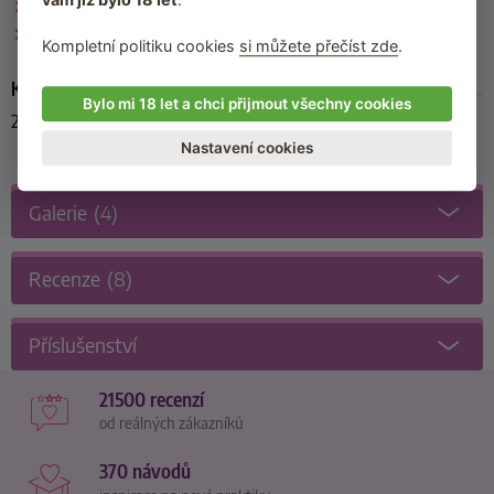
Vycpávky
Umělá prsa
Kompletní politiku cookies
si můžete přečíst zde
.
Kód produktu
Bylo mi 18 let a chci přijmout všechny cookies
24605565001
Nastavení cookies
Galerie
(4)
Recenze
(8)
Příslušenství
21500 recenzí
od reálných zákazníků
370 návodů