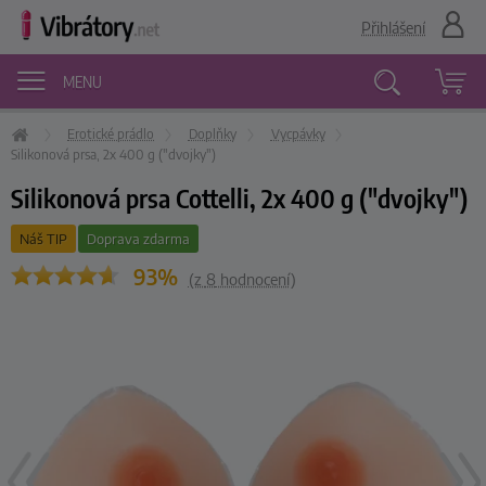
Přihlášení
MENU
Erotické prádlo
Doplňky
Vycpávky
Vyhledávání
Silikonová prsa, 2x 400 g ("dvojky")
Silikonová prsa Cottelli, 2x 400 g ("dvojky")
Náš TIP
Doprava zdarma
93%
(z
8
hodnocení)