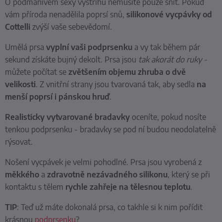
O podmanivém sexy výstřihu nemusíte pouze snít. Pokud
vám příroda nenadělila poprsí snů,
silikonové vycpávky od
Cottelli
zvýší vaše sebevědomí.
Umělá prsa
vyplní vaši podprsenku
a vy tak během pár
sekund získáte bujný dekolt. Prsa jsou
tak
akorát do ruky -
můžete počítat se
zvětšením objemu
zhruba o dvě
velikosti
. Z vnitřní strany jsou tvarovaná tak, aby sedla
na
menší poprsí i pánskou hruď
.
Realisticky vytvarované bradavky
oceníte, pokud nosíte
tenkou podprsenku - bradavky se pod ní budou neodolatelně
rýsovat.
Nošení vycpávek je velmi pohodlné. Prsa jsou vyrobená z
měkkého
a
zdravotně nezávadného silikonu
, který se při
kontaktu s tělem
rychle zahřeje na tělesnou teplotu
.
TIP
: Teď už máte dokonalá prsa, co takhle si k nim pořídit
krásnou
podprsenku
?