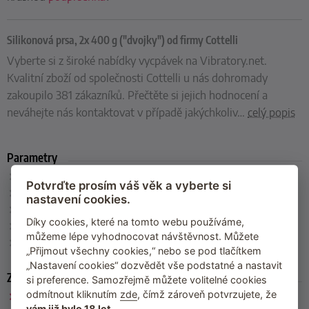
Silikonová prsa, 2x 400 g ("dvojky") od firmy Cottelli
Vyberte si z široké nabídky vycpávek na Vibratory.net.
Kvalitní zboží od společnosti Cottelli u nás dohromady
zakoupilo 381 zákazníků. Přečtěte si jejich hodnocení a
neváhejte nás kontaktovat v případě jakýchkoliv
…
celý popis
Parametry
Rozměry
: cca 15 x 13 x 7,5 cm
Potvrďte prosím váš věk a vyberte si
Hmotnost
: 2x 400 g
nastavení cookies.
Barva
: tělová
Díky cookies, které na tomto webu používáme,
Materiál
: silikon
můžeme lépe vyhodnocovat návštěvnost. Můžete
Výrobce
: Cottelli
(Německo)
„Přijmout všechny cookies,“ nebo se pod tlačítkem
„Nastavení cookies“ dozvědět vše podstatné a nastavit
Zařazeno
si preference. Samozřejmě můžete volitelné cookies
odmítnout kliknutím
zde
, čímž zároveň potvrzujete, že
Cottelli
vám již bylo 18 let
.