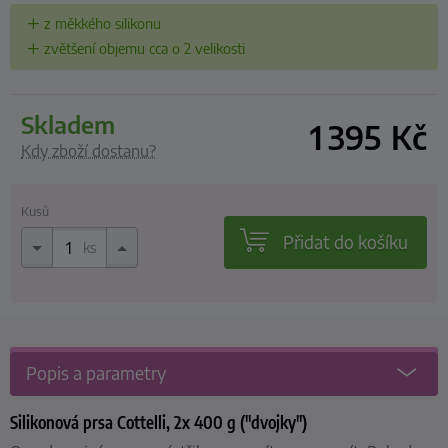
z měkkého silikonu
zvětšení objemu cca o 2 velikosti
skladem
1 395
Kč
Kdy zboží dostanu?
Kusů
Přidat do košíku
ks
Popis a parametry
Silikonová prsa Cottelli, 2x 400 g ("dvojky")