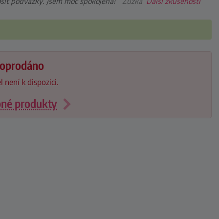
sit podvazky. Jsem moc spokojena!”
Zuzka
Další zkušenosti
 doprodáno
l není k dispozici.
bné produkty