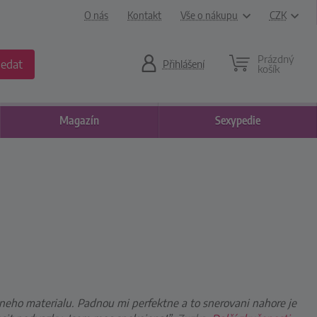
O nás
Kontakt
Vše o nákupu
CZK
Prázdný
ledat
Přihlášení
košík
Magazín
Sexypedie
sneho materialu. Padnou mi perfektne a to snerovani nahore je