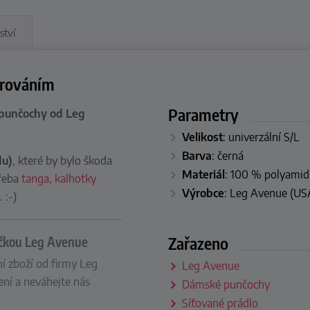
ství
ěrováním
Parametry
 punčochy od Leg
Velikost
: univerzální S/L
Barva
: černá
du)
, které by bylo škoda
Materiál
: 100 % polyamid
třeba
tanga, kalhotky
Výrobce
: Leg Avenue (US
 :-)
Zařazeno
ačkou Leg Avenue
í zboží od firmy Leg
Leg Avenue
ní a neváhejte nás
Dámské punčochy
Síťované prádlo