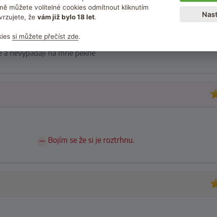
ě můžete volitelné cookies odmítnout kliknutím
Nast
vrzujete, že
vám již bylo 18 let
.
kies
si můžete přečíst zde
.
é a nevypadají na mně pěkně
.
Bojím se že si je roztrhnu.