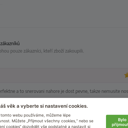
 zákazníků
ou pouze zákazníci, kteří zboží zakoupili.
rfektne a to snerovani nahore je dost pevne, takze nemusite nos
áš věk a vyberte si nastavení cookies.
Nic
na tomto webu používáme, můžeme lépe
Bylo 
nost. Můžete „Přijmout všechny cookies,“ nebo se
přijmou
ení cookies“ dozvědět vše podstatné a nastavit si