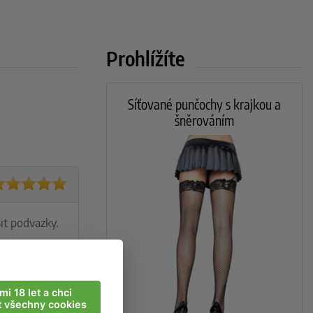
Prohlížíte
Síťované punčochy s krajkou a
šněrováním
it podvazky.
mi 18 let a chci
t všechny cookies