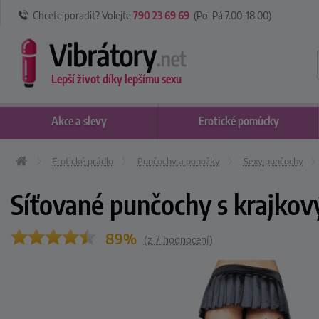
Chcete poradit? Volejte
790 23 69 69
(Po–Pá 7
.00
–18
.00
)
Lepší život díky lepšímu sexu
Akce
a slevy
Erotické
pomůcky
Erotické prádlo
Punčochy a ponožky
Sexy punčochy
Síťované punčochy s krajko
89%
(z
7
hodnocení)