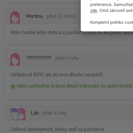
preference. Samozřejm
zde
, čímž zároveň pot
Martina
před 22 měsíci
Kompletní politiku coo
Mám hodně silná stehna a punčochy jsou mi asi proto těsn
????????‍????
před 4 roky
Vzhledově 10/10 ale asi moc dlouho nevydrží.
Velmi pohodlné, krásný detail šněrování na zadní straně
Lati
před 4 roky
Celková spokojenost, hezky sedí na partnerce