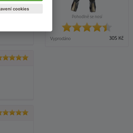
avení cookies
Pohodlně se nosí
305
Kč
Vyprodáno