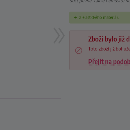
dost pevne, takze nemusite no
z elastického materiálu
Zboží bylo již
Toto zboží již bohuže
Přejít na podo