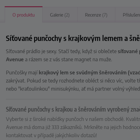
O produktu
Galerie
(2)
Recenze
(7)
Příslušen
Síťované punčochy s krajkovým lemem a šn
Síťované prádlo je sexy. Stačí tedy, když si oblečete
síťované
Avenue
a rázem se z vás stane magnet na muže.
Punčošky mají
krajkový lem se svůdným šněrováním (vza
zakrývat. Pokud se tedy rozhodnete obléct si něco víc, volte 
nebo "kraťoulinkou" minisukýnku, ať má partner volný výhled.
Síťované punčochy s krajkou a šněrováním vyrobený zn
Vyberte si z široké nabídky punčoch v našem obchodě. Kvalitn
Avenue má doma již 333 zákazníků. Mrkněte na jejich hodnoce
kontaktovat v případě jakýchkoliv dotazů!