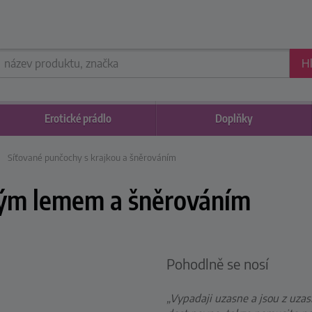
H
Erotické
prádlo
Doplňky
Síťované punčochy s krajkou a šněrováním
vým lemem a šněrováním
Pohodlně se nosí
„Vypadaji uzasne a jsou z uza