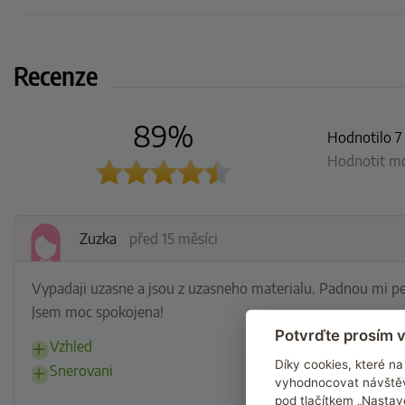
Recenze
89%
Hodnotilo 7
Hodnotit moh
Zuzka
před 15 měsíci
Vypadaji uzasne a jsou z uzasneho materialu. Padnou mi pe
Jsem moc spokojena!
Potvrďte prosím v
Vzhled
Díky cookies, které 
Snerovani
vyhodnocovat návštěv
pod tlačítkem „Nastav