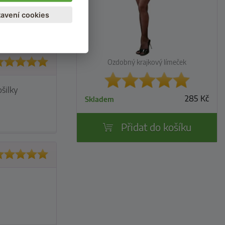
avení cookies
Ozdobný krajkový límeček
šilky
285
Kč
Skladem
Přidat do košíku