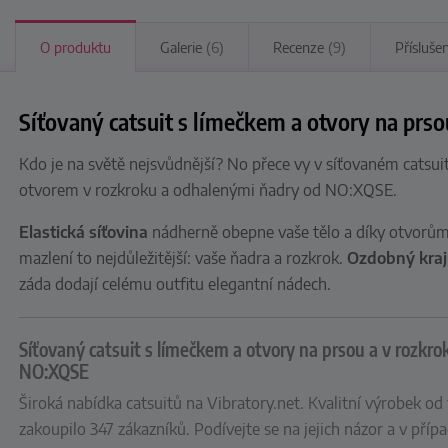
O produktu
Galerie
(6)
Recenze
(9)
Přísluše
Síťovaný catsuit s límečkem a otvory na prs
Kdo je na světě nejsvůdnější? No přece vy v síťovaném catsu
otvorem v rozkroku a odhalenými ňadry od NO:XQSE.
Elastická síťovina
nádherně obepne vaše tělo a díky otvorům
mazlení to nejdůležitější: vaše ňadra a rozkrok.
Ozdobný kraj
záda dodají celému outfitu elegantní nádech.
Síťovaný catsuit s límečkem a otvory na prsou a v rozkr
NO:XQSE
Široká nabídka catsuitů na Vibratory.net. Kvalitní výrobek 
zakoupilo 347 zákazníků. Podívejte se na jejich názor a v příp