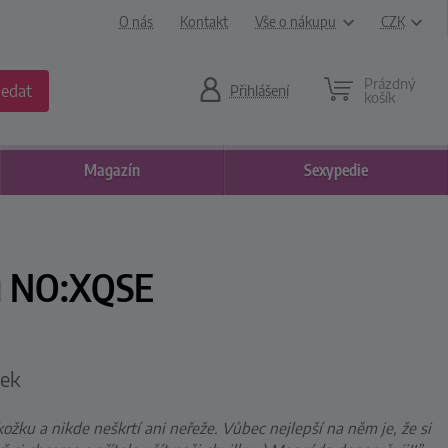
O nás
Kontakt
Vše o nákupu
CZK
Prázdný
ledat
Přihlášení
košík
Magazín
Sexypedie
ku NO:XQSE
ček
ožku a nikde neškrtí ani neřeže. Vůbec nejlepší na něm je, že si