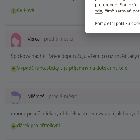
preference. Samozřejm
Celkově
zde
, čímž zároveň pot
Kompletní politiku coo
Verča
před 6 měsíci
Špičkový hadřík!! Vřele doporučuju všem, co už chtějí taky
Vypadá fantasticky a je příjemný na dotek i na těle
Mišmaš
před 9 měsíci
moooc pěkně udělaný obleček v kterém vypadá jak bohyně...
dárek pro přítelkyni