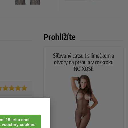
Prohlížíte
Síťovaný catsuit s límečkem a
otvory na prsou a v rozkroku
NO:XQSE
mi 18 let a chci
t všechny cookies