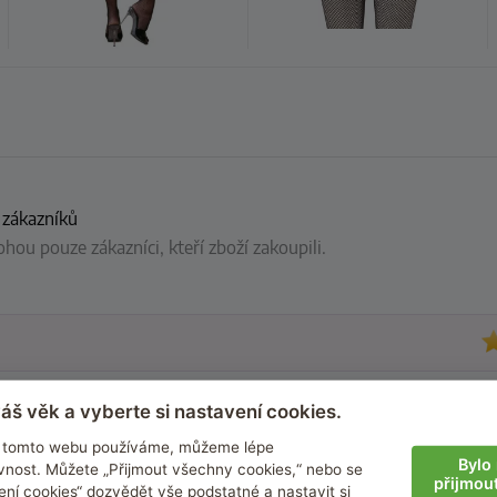
 zákazníků
ou pouze zákazníci, kteří zboží zakoupili.
ch nejcitlivějších místech ;)
áš věk a vyberte si nastavení cookies.
na tomto webu používáme, můžeme lépe
Bylo 
nost. Můžete „Přijmout všechny cookies,“ nebo se
přijmou
ení cookies“ dozvědět vše podstatné a nastavit si