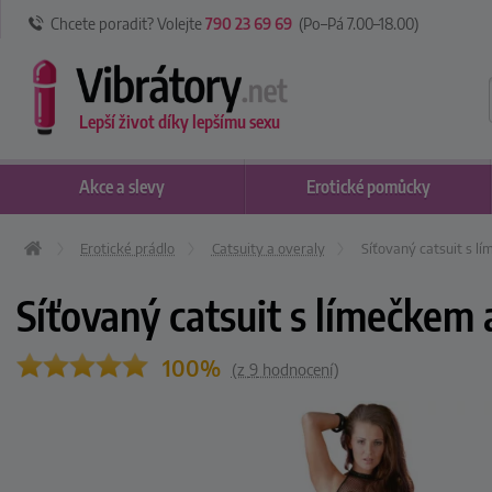
Chcete poradit? Volejte
790 23 69 69
(Po–Pá 7
.00
–18
.00
)
Lepší život díky lepšímu sexu
Akce
a slevy
Erotické
pomůcky
Erotické prádlo
Catsuity a overaly
Síťovaný catsuit s l
Síťovaný catsuit s límečkem
100%
(z
9
hodnocení)