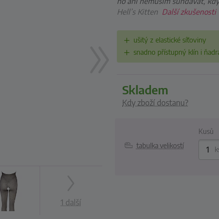
ho ani nemusím sundávat, když 
Hell’s Kitten
Další zkušenosti
ušitý z elastické síťoviny
snadno přístupný klín i ňadr
skladem
Kdy zboží dostanu?
Kusů
tabulka velikostí
k
1 další