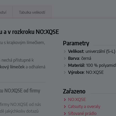
nství
Tabulka velikostí
ou a v rozkroku NO:XQSE
Parametry
itu s krajkovým límečkem,
Velikost
:
univerzální (S–L)
Barva
:
černá
 nechá přístupné k
Materiál
:
100 % polyamid
kový límeček
a odhalená
Výrobce
:
NO:XQSE
Zařazeno
oku NO:XQSE od firmy
NO:XQSE
od firmy NO:XQSE od nás
Catsuity a overaly
adě jakýchkoliv dotazů
Síťované prádlo