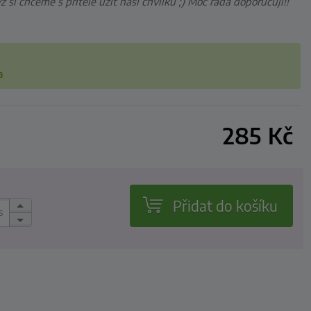
si chceme s přítele užít naši chvilku ;) Moc ráda doporučuji!!”
a
285
Kč
Přidat do košíku
s