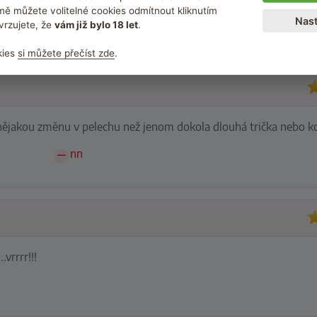
ě můžete volitelné cookies odmítnout kliknutím
Nast
Nic
vrzujete, že
vám již bylo 18 let
.
kies
si můžete přečíst zde
.
 nějakou změnu v pelechu než jenom dokola dlouhá trička nebo ko
nn
vrrrr!!!