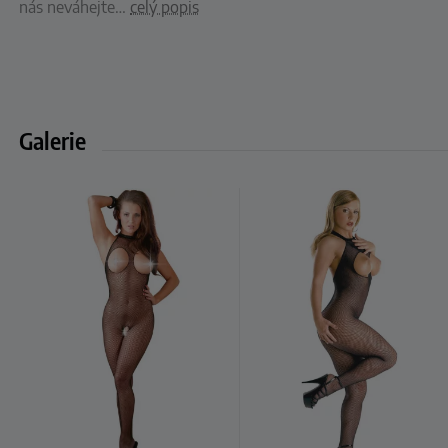
nás neváhejte
…
celý popis
Galerie