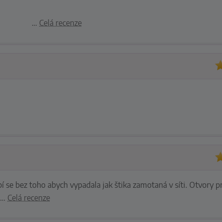
…
Celá recenze
bí se bez toho abych vypadala jak štika zamotaná v síti. Otvory p
o
…
Celá recenze