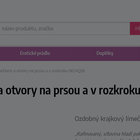
H
Erotické
prádlo
Doplňky
ímečkem a otvory na prsou a v rozkroku NO:XQSE
 a otvory na prsou a v rozkro
Ozdobný krajkový líme
„Rafinovaný, síťovina hladí pok