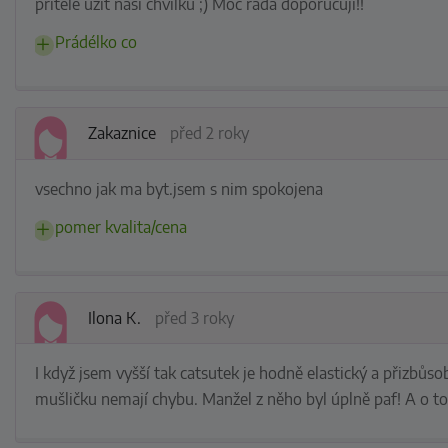
přítele užít naši chvilku ;) Moc ráda doporučuji!!
Prádélko co
Zakaznice
před 2 roky
vsechno jak ma byt.jsem s nim spokojena
pomer kvalita/cena
Ilona K.
před 3 roky
I když jsem vyšší tak catsutek je hodně elastický a přizbůso
mušličku nemají chybu. Manžel z něho byl úplně paf! A o t