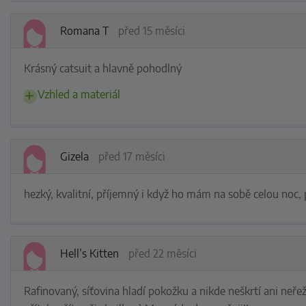
Romana T
před 15 měsíci
Krásný catsuit a hlavně pohodlný
Vzhled a materiál
Gizela
před 17 měsíci
hezký, kvalitní, příjemný i když ho mám na sobě celou noc,
Hell’s Kitten
před 22 měsíci
Rafinovaný, síťovina hladí pokožku a nikde neškrtí ani neře