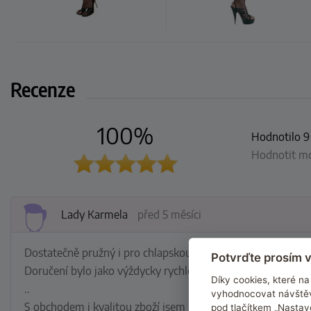
Recenze
100%
Hodnotilo 9
Hodnotit moh
Lady Karmela
před 5 měsíci
Dostatečně pružný i pro chlapskou postavu a nedře ani na tě
Potvrďte prosím v
Doručení bylo jako výždycky rychlé a diskrétní.
Díky cookies, které 
..
vyhodnocovat návštěv
S obchodem i kvalitou zboží jsem maximálně spokojený.
pod tlačítkem „Nastav