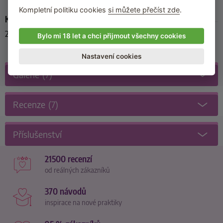
Kompletní politiku cookies
si můžete přečíst zde
.
Kód produktu
25509541101
Bylo mi 18 let a chci přijmout všechny cookies
Nastavení cookies
Galerie
(7)
Recenze
(7)
Příslušenství
21500 recenzí
od reálných zákazníků
370 návodů
inspirace na nové praktiky