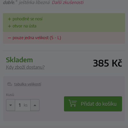
dobře.”
ještěrka líbezná
Další zkušenosti
pohodlně se nosí
otvor na ústa
pouze jedna velikost (S - L)
skladem
385
Kč
Kdy zboží dostanu?
tabulka velikostí
Kusů
Přidat do košíku
ks