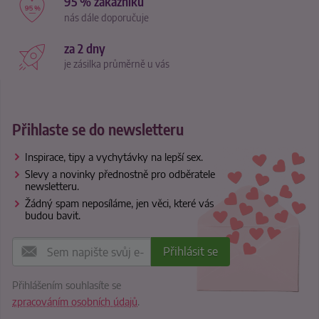
95 % zákazníků
nás dále doporučuje
za 2 dny
je zásilka průměrně u vás
Přihlaste se do newsletteru
Inspirace, tipy a vychytávky na lepší sex.
Slevy a novinky přednostně pro odběratele
newsletteru.
Žádný spam neposíláme, jen věci, které vás
budou bavit.
Přihlášením souhlasíte se
zpracováním osobních údajů
.