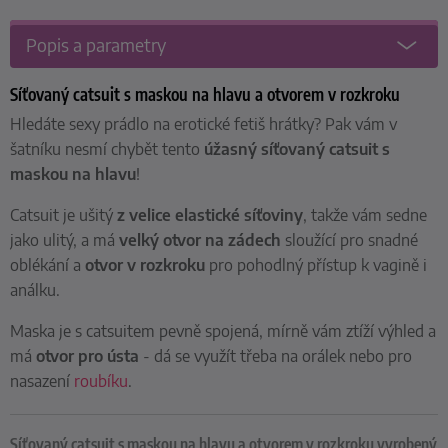
Popis a parametry
Síťovaný catsuit s maskou na hlavu a otvorem v rozkroku
Hledáte sexy prádlo na erotické fetiš hrátky? Pak vám v
šatníku nesmí chybět tento
úžasný síťovaný catsuit s
maskou na hlavu
!
Catsuit je ušitý
z velice elastické síťoviny
, takže vám sedne
jako ulitý, a má
velký otvor na zádech
sloužící pro snadné
oblékání a
otvor v rozkroku
pro pohodlný přístup k vagině i
análku.
Maska je s catsuitem pevně spojená, mírně vám ztíží výhled a
má
otvor pro ústa
- dá se využít třeba na orálek nebo pro
nasazení
roubíku
.
Síťovaný catsuit s maskou na hlavu a otvorem v rozkroku vyrobený