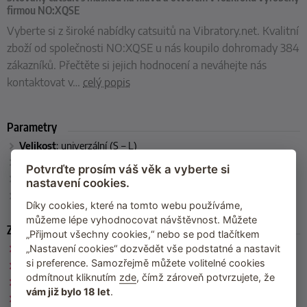
firmou NO:XQSE
Vyberte si z široké nabídky catsuitů na Vibratory.net. Kvalitní
zboží od společnosti NO:XQSE u nás koupilo dohromady 384
zákazníků. Přečtěte si jejich hodnocení a neváhejte nás
kontaktovat v
…
celý popis
Parametry
Velikost
:
univerzální (S – L)
Barva
:
černá
Potvrďte prosím váš věk a vyberte si
Materiál
:
100 % polyamid
nastavení cookies.
Výrobce
: NO:XQSE
Díky cookies, které na tomto webu používáme,
můžeme lépe vyhodnocovat návštěvnost. Můžete
Zařazeno
„Přijmout všechny cookies,“ nebo se pod tlačítkem
NO:XQSE
„Nastavení cookies“ dozvědět vše podstatné a nastavit
si preference. Samozřejmě můžete volitelné cookies
Catsuity a overaly
odmítnout kliknutím
zde
, čímž zároveň potvrzujete, že
Fetiš a BDSM oblečení
vám již bylo 18 let
.
Síťované prádlo