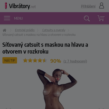
Přihlášení
MENU
Erotické prádlo
Catsuity a overaly
Vyhledávání
Síťovaný catsuit s maskou na hlavu a otvorem v rozkroku
Síťovaný catsuit s maskou na hlavu a
otvorem v rozkroku
90%
Náš TIP
(z
7
hodnocení)