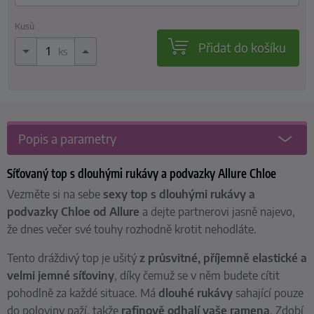
Kusů
Přidat do košíku
ks
Popis a parametry
Síťovaný top s dlouhými rukávy a podvazky Allure Chloe
Vezměte si na sebe
sexy top s dlouhými rukávy a
podvazky Chloe od Allure
a dejte partnerovi jasně najevo,
že dnes večer své touhy rozhodně krotit nehodláte.
Tento dráždivý top je ušitý
z průsvitné, příjemně elastické a
velmi jemné síťoviny
, díky čemuž se v něm budete cítit
pohodlně za každé situace. Má
dlouhé rukávy
sahající pouze
do poloviny paží, takže
rafinově odhalí vaše ramena
. Zdobí