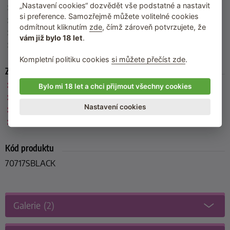
„Nastavení cookies“ dozvědět vše podstatné a nastavit
Velikost
: S, M, L
si preference. Samozřejmě můžete volitelné cookies
Barva
: černá
odmítnout kliknutím
zde
, čímž zároveň potvrzujete, že
Materiál
: 95 % nylon, 5 % elastan
vám již bylo 18 let
.
Výrobce
: Allure (Kanada)
Kompletní politiku cookies
si můžete přečíst zde
.
Zařazeno
Allure
Bylo mi 18 let a chci přijmout všechny cookies
Trička, topy, bolerka a živůtky
Nastavení cookies
Erotické prádlo s podvazky
Síťované prádlo
Kód produktu
70717SBLACK
Galerie
(2)