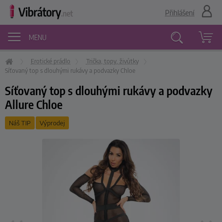
Přihlášení
MENU
Erotické prádlo
Trička, topy, živůtky
Vyhledávání
Síťovaný top s dlouhými rukávy a podvazky Chloe
Síťovaný top s dlouhými rukávy a podvazky
Allure Chloe
Náš TIP
Výprodej