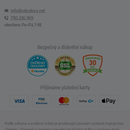
info@vibratory.net
790 236 969
otevřeno Po–Pá 7–18
Bezpečný a diskrétní nákup
Přijímáme platební karty
Podle zákona o evidenci tržeb je prodávající povinen vystavit kupujícímu
účtenku. Zároveň je povinen zaevidovat přijatou tržbu u správce daně