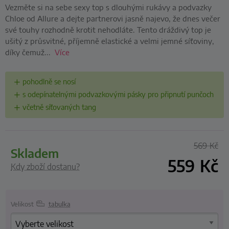
Vezměte si na sebe sexy top s dlouhými rukávy a podvazky
Chloe od Allure a dejte partnerovi jasně najevo, že dnes večer
své touhy rozhodně krotit nehodláte. Tento dráždivý top je
ušitý z průsvitné, příjemně elastické a velmi jemné síťoviny,
díky čemuž...
Více
pohodlně se nosí
s odepínatelnými podvazkovými pásky pro připnutí punčoch
včetně síťovaných tang
569
Kč
skladem
559
Kč
Kdy zboží dostanu?
Velikost
tabulka