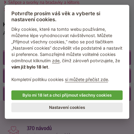
Skřipce a svorky na bradavky a klitoris
Poslední kousky skladem
Potvrďte prosím váš věk a vyberte si
nastavení cookies.
Kód produktu
Díky cookies, které na tomto webu používáme,
A1208
můžeme lépe vyhodnocovat návštěvnost. Můžete
„Přijmout všechny cookies,“ nebo se pod tlačítkem
„Nastavení cookies“ dozvědět vše podstatné a nastavit
si preference. Samozřejmě můžete volitelné cookies
Galerie
(3)
odmítnout kliknutím
zde
, čímž zároveň potvrzujete, že
vám již bylo 18 let
.
Recenze
(32)
Kompletní politiku cookies
si můžete přečíst zde
.
Příslušenství
Bylo mi 18 let a chci přijmout všechny cookies
Nastavení cookies
21500 recenzí
od reálných zákazníků
370 návodů