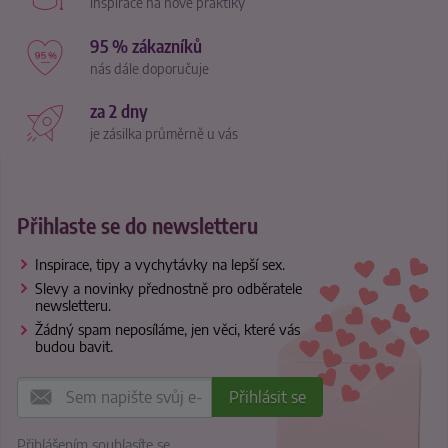
inspirace na nové praktiky
95 % zákazníků
nás dále doporučuje
za 2 dny
je zásilka průměrně u vás
Přihlaste se do newsletteru
Inspirace, tipy a vychytávky na lepší sex.
Slevy a novinky přednostně pro odběratele
newsletteru.
Žádný spam neposíláme, jen věci, které vás
budou bavit.
Přihlášením souhlasíte se