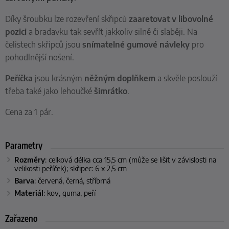
Díky šroubku lze rozevření skřipců
zaaretovat v libovolné
pozici
a bradavku tak sevřít jakkoliv silně či slaběji. Na
čelistech skřipců jsou
snímatelné gumové návleky
pro
pohodlnější nošení.
Peříčka
jsou krásným
něžným doplňkem
a skvěle poslouží
třeba také jako lehoučké
šimrátko
.
Cena za 1 pár.
Parametry
Rozměry
: celková délka cca 15,5 cm (může se lišit v závislosti na
velikosti peříček); skřipec: 6 x 2,5 cm
Barva
: červená, černá, stříbrná
Materiál
: kov, guma, peří
Zařazeno