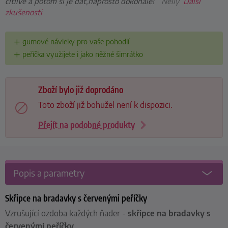
citlivé a potom si je dát,naprosto dokonalé!”
Nelly
Další
zkušenosti
gumové návleky pro vaše pohodlí
peříčka využijete i jako něžné šimrátko
Zboží bylo již doprodáno
Toto zboží již bohužel není k dispozici.
Přejít na podobné produkty
Popis a parametry
Skřipce na bradavky s červenými peříčky
Vzrušující ozdoba každých ňader -
skřipce na bradavky s
červenými peříčky
.