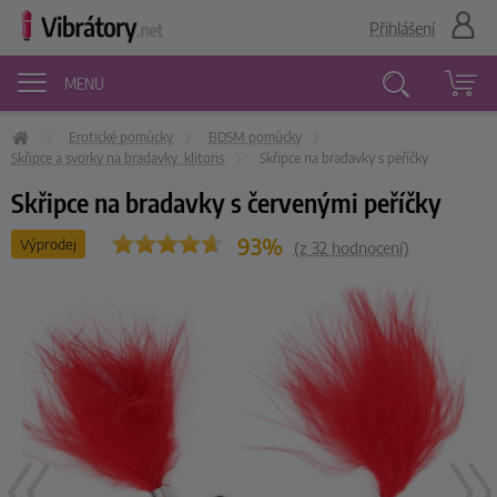
Přihlášení
MENU
Erotické pomůcky
BDSM pomůcky
Vyhledávání
Skřipce a svorky na bradavky, klitoris
Skřipce na bradavky s peříčky
Skřipce na bradavky s červenými peříčky
93%
Výprodej
(z
32
hodnocení)