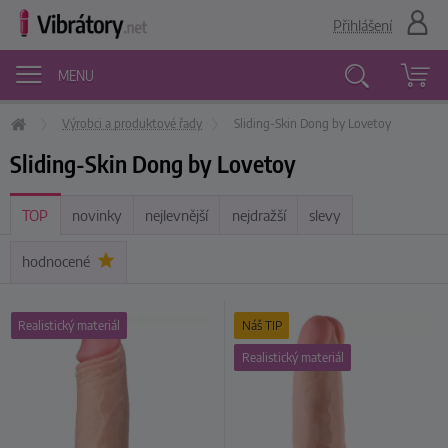
Přihlášení
MENU
Výrobci a produktové řady
Sliding-Skin Dong by Lovetoy
Vyhledávání
Sliding-Skin Dong by Lovetoy
TOP
novinky
nejlevnější
nejdražší
slevy
hodnocené
Realistický materiál
Náš TIP
Realistický materiál