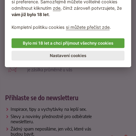
si preference. Samozřejmě můžete volitelné cookies
21500 recenzí
odmítnout kliknutím
zde
, čímž zároveň potvrzujete, že
od reálných zákazníků
vám již bylo 18 let
.
370 návodů
Kompletní politiku cookies
si můžete přečíst zde
.
inspirace na nové praktiky
95 % zákazníků
Bylo mi 18 let a chci přijmout všechny cookies
nás dále doporučuje
Nastavení cookies
za 2 dny
je zásilka průměrně u vás
Přihlaste se do newsletteru
Inspirace, tipy a vychytávky na lepší sex.
Slevy a novinky přednostně pro odběratele
newsletteru.
Žádný spam neposíláme, jen věci, které vás
budou bavit.