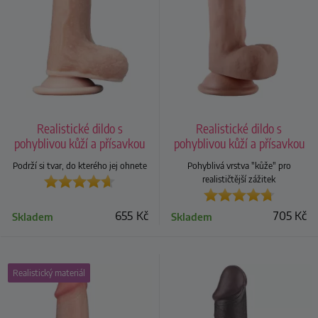
Realistické dildo s
Realistické dildo s
pohyblivou kůží a přísavkou
pohyblivou kůží a přísavkou
Sliding Skin 7"
Sliding Skin 8"
Podrží si tvar, do kterého jej ohnete
Pohyblivá vrstva "kůže" pro
realističtější zážitek
655
Kč
705
Kč
Skladem
Skladem
Realistický materiál