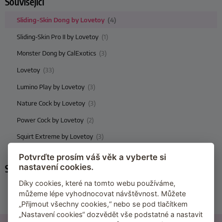
Související
Sliding-Skin Dong by Lovetoy
(4)
Sliding-Skin Pro II by Lovetoy
(1)
Monster Dong by CalExotics
(3)
Lovetoy
(33)
Lumino Play by Lovetoy
(3)
Nature Cock by Lovetoy
(3)
Power Cock by Lovetoy
(2)
Squirt Extreme by Lovetoy
(3)
Potvrďte prosím váš věk a vyberte si
nastavení cookies.
Související kategorie
Díky cookies, které na tomto webu používáme,
Dilda s přísavkou
můžeme lépe vyhodnocovat návštěvnost. Můžete
Realistická dilda
„Přijmout všechny cookies,“ nebo se pod tlačítkem
„Nastavení cookies“ dozvědět vše podstatné a nastavit