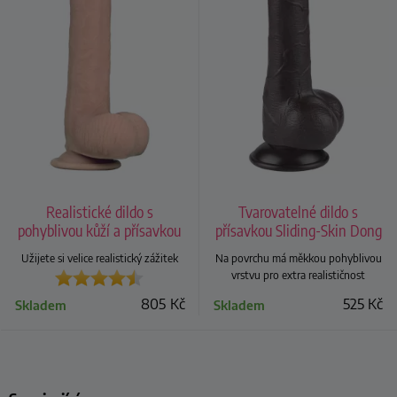
Realistické dildo s
Tvarovatelné dildo s
pohyblivou kůží a přísavkou
přísavkou Sliding-Skin Dong
Sliding Skin 9"
7,5"
Užijete si velice realistický zážitek
Na povrchu má měkkou pohyblivou
vrstvu pro extra realističnost
805
Kč
525
Kč
Skladem
Skladem