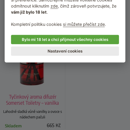
odmítnout kliknutím
zde
, čímž zároveň potvrzujete, že
vám již bylo 18 let
.
Kompletní politiku cookies
si můžete přečíst zde
.
Bylo mi 18 let a chci přijmout všechny cookies
Nastavení cookies
Tyčinkový aroma difuzér
Somerset Toiletry – vanilka
a ovoce
Lahodně sladká vůně vanilky a ovoce s
nádechem pačuli
665
Kč
Skladem