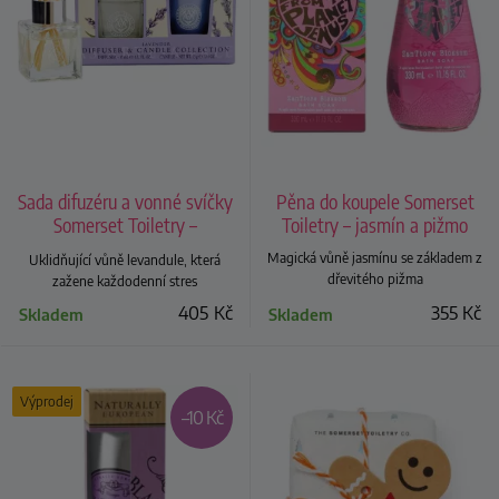
Sada difuzéru a vonné svíčky
Pěna do koupele Somerset
Somerset Toiletry –
Toiletry – jasmín a pižmo
levandule
Magická vůně jasmínu se základem z
Uklidňující vůně levandule, která
dřevitého pižma
zažene každodenní stres
405
Kč
355
Kč
Skladem
Skladem
Výprodej
–10 Kč