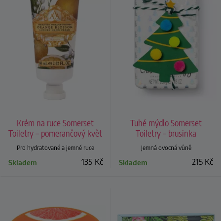
Krém na ruce Somerset
Tuhé mýdlo Somerset
Toiletry – pomerančový květ
Toiletry – brusinka
Pro hydratované a jemné ruce
Jemná ovocná vůně
135
Kč
215
Kč
Skladem
Skladem