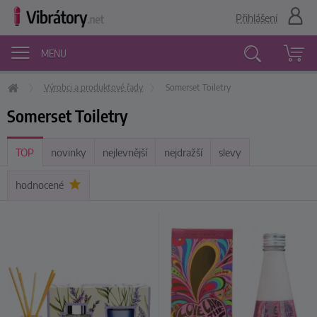
Přihlášení
MENU
Výrobci a produktové řady
Somerset Toiletry
Vyhledávání
Somerset Toiletry
TOP
novinky
nejlevnější
nejdražší
slevy
hodnocené