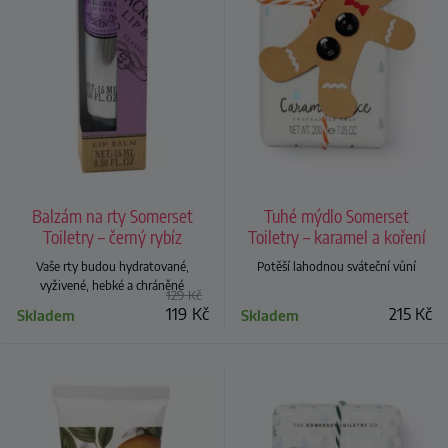
Balzám na rty Somerset
Tuhé mýdlo Somerset
Toiletry – černý rybíz
Toiletry – karamel a koření
Vaše rty budou hydratované,
Potěší lahodnou sváteční vůní
vyživené, hebké a chráněné
129
Kč
119
Kč
215
Kč
Skladem
Skladem