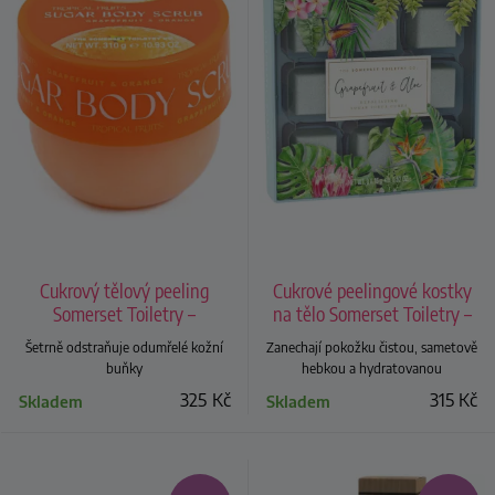
Cukrový tělový peeling
Cukrové peelingové kostky
Somerset Toiletry –
na tělo Somerset Toiletry –
grapefruit a pomeranč, 310 g
grapefruit a Aloe Vera, 9 ks
Šetrně odstraňuje odumřelé kožní
Zanechají pokožku čistou, sametově
buňky
hebkou a hydratovanou
325
Kč
315
Kč
Skladem
Skladem