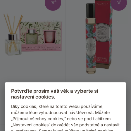
%
%
–31
–31
Sada difuzéru a vonné svíčky
Parfémovaný roll on
Potvrďte prosím váš věk a vyberte si
Somerset Toiletry – bílý
Somerset Toiletry – pomelo
nastavení cookies.
jasmín
Osvěžující vůně citrusů
Květinová vůně, která ve vás vyvolá
Díky cookies, které na tomto webu používáme,
vzpomínky na slunečná rána
405
Kč
275
Kč
můžeme lépe vyhodnocovat návštěvnost. Můžete
279
Kč
189
Kč
Skladem
Skladem
„Přijmout všechny cookies,“ nebo se pod tlačítkem
„Nastavení cookies“ dozvědět vše podstatné a nastavit
si preference. Samozřejmě můžete volitelné cookies