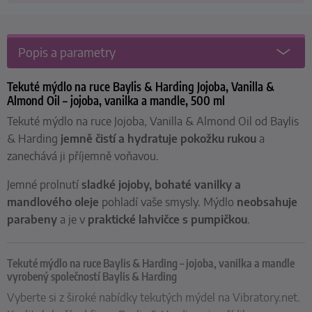
Popis a parametry
Tekuté mýdlo na ruce Baylis & Harding Jojoba, Vanilla &
Almond Oil – jojoba, vanilka a mandle, 500 ml
Tekuté mýdlo na ruce Jojoba, Vanilla & Almond Oil od Baylis
& Harding
jemně čistí a hydratuje pokožku
rukou
a
zanechává ji příjemně voňavou.
Jemné prolnutí
sladké
jojoby, bohaté vanilky a
mandlového oleje
pohladí vaše smysly. Mýdlo
neobsahuje
parabeny
a je v
praktické lahvičce s pumpičkou
.
Tekuté mýdlo na ruce Baylis & Harding – jojoba, vanilka a mandle
vyrobený společností Baylis & Harding
Vyberte si z široké nabídky tekutých mýdel na Vibratory.net.