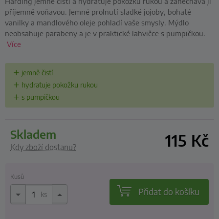
Harding jemně čistí a hydratuje pokožku rukou a zanechává ji
příjemně voňavou. Jemné prolnutí sladké jojoby, bohaté
vanilky a mandlového oleje pohladí vaše smysly. Mýdlo
neobsahuje parabeny a je v praktické lahvičce s pumpičkou.
Více
jemně čistí
hydratuje pokožku rukou
s pumpičkou
skladem
115
Kč
Kdy zboží dostanu?
Kusů
Přidat do košíku
ks