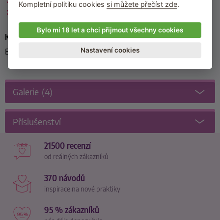
Tekutá mýdla
Kompletní politiku cookies
si můžete přečíst zde
.
Kosmetika bez parabenů
Bylo mi 18 let a chci přijmout všechny cookies
Kód produktu
Nastavení cookies
BMHWJO
Galerie
(4)
Příslušenství
21500 recenzí
od reálných zákazníků
370 návodů
inspirace na nové praktiky
95 % zákazníků