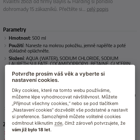
Kvalitní zboží od firmy Baylis & Harding si pořídilo
dohromady 15 zákazníků. Přečtěte si
…
celý popis
Parametry
Hmotnost
: 500 ml
Použití
: Naneste na mokrou pokožku, jemně napěňte a poté
důkladně opláchněte.
Složení
: AQUA (WATER), SODIUM CHLORIDE, SODIUM
LAURETH SULFATE, COCAMIDOPROPYL BETAINE, GLYCERIN,
PARFUM, (FRAGRANCE), PEG-7 GLYCERYL COCOATE, PEG-150
Potvrďte prosím váš věk a vyberte si
DISTEARATE, SODIUM BENZOATE, GLYCOL DISTEARATE,
TRISODIUM SULFOSUCCINATE, CITRIC ACID, LAURETH-4,
nastavení cookies.
POTASSIUM SORBATE, DISODIUM EDTA, BENZOPHENONE-1,
FORMIC ACID, ASCORBYL PALMITATE, SODIUM
Díky cookies, které na tomto webu používáme,
HYDROXIDE,HEXYLENE GLYCOL, CI 15985 (YELLOW 6), CI 17200
můžeme lépe vyhodnocovat návštěvnost. Můžete
(RED 33)
„Přijmout všechny cookies,“ nebo se pod tlačítkem
Výrobce
: Baylis & Harding (Velká Británie)
„Nastavení cookies“ dozvědět vše podstatné a nastavit
si preference. Samozřejmě můžete volitelné cookies
odmítnout kliknutím
zde
, čímž zároveň potvrzujete, že
Zařazeno
vám již bylo 18 let
.
Baylis & Harding