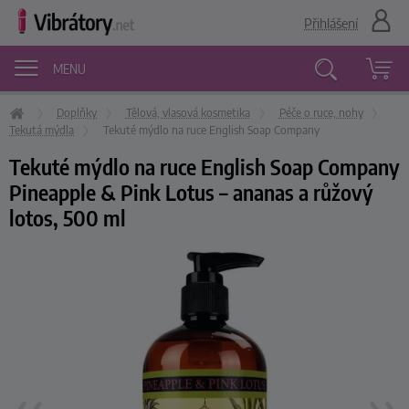
Přihlášení
MENU
Doplňky
Tělová, vlasová kosmetika
Péče o ruce, nohy
Vyhledávání
Tekutá mýdla
Tekuté mýdlo na ruce English Soap Company
Tekuté mýdlo na ruce English Soap Company
Pineapple & Pink Lotus – ananas a růžový
lotos, 500 ml