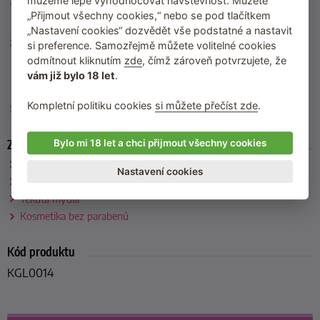
můžeme lépe vyhodnocovat návštěvnost. Můžete
Použití
: Pomocí pumpičky nadávkujte do rukou malé množství
mýdla, napěňte teplou vodou a opláchněte. Spotřebujte do 12
„Přijmout všechny cookies,“ nebo se pod tlačítkem
měsíců od otevření.
„Nastavení cookies“ dozvědět vše podstatné a nastavit
Složení
: Aqua, Ammonium Laureth Sulphate, Cocamidopropyl
si preference. Samozřejmě můžete volitelné cookies
Betaine, PEG-4 Rapeseedamide, Parfum, Sodium Chloride,
odmítnout kliknutím
zde
, čímž zároveň potvrzujete, že
Allantoin, Disodium EDTA, Tocopheryl Acetate, Aloe Barbadensis
vám již bylo 18 let
.
Leaf Juice Powder, Maltodextrin, Phenoxyethanol, Benzoic Acid,
Dehydroacetic Acid, Ethylhexylglycerin, Citric Acid
Kompletní politiku cookies
si můžete přečíst zde
.
Výrobce
: English Soap Company (Velká Británie)
Zařazeno
Bylo mi 18 let a chci přijmout všechny cookies
Royal Botanic Gardens Kew by English Soap Company
Nastavení cookies
English Soap Company
Tekutá mýdla
Kosmetika bez parabenů
Kód produktu
KGL0014