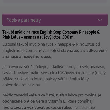
Popis a parametry
Tekuté mýdlo na ruce English Soap Company Pineapple &
Pink Lotus – ananas a růžový lotos, 500 ml
Luxusní tekuté mýdlo na ruce Pineapple & Pink Lotus od
English Soap Company vás potěší
šťavnatou a sladkou vůní
ananasu a růžového lotosu
.
Jeho ovocná vůně překypuje sladkými tóny hrušek, ananasu,
cassis, broskve, malin, švestek a třešňových mandlí. Výrazný
základ z růžového lotosu pak vytváří s těmito tóny
dokonalou rovnováhu.
Mýdlo zanechá vaše ruce čisté, svěží a lehce provoněné. Je
obohacené o Aloe Vera a vitamín E
, které pomáhají
hydratovat a vyživovat pokožku rukou
. Neobsahuje