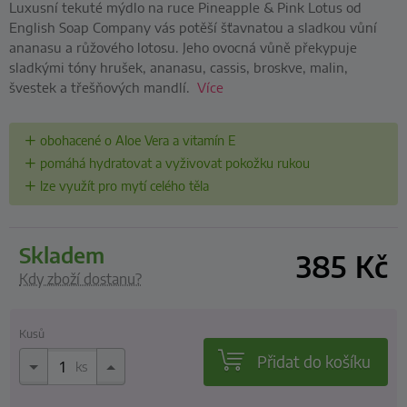
Luxusní tekuté mýdlo na ruce Pineapple & Pink Lotus od
English Soap Company vás potěší šťavnatou a sladkou vůní
ananasu a růžového lotosu. Jeho ovocná vůně překypuje
sladkými tóny hrušek, ananasu, cassis, broskve, malin,
švestek a třešňových mandlí.
Více
obohacené o Aloe Vera a vitamín E
pomáhá hydratovat a vyživovat pokožku rukou
lze využít pro mytí celého těla
skladem
385
Kč
Kdy zboží dostanu?
Kusů
Přidat do košíku
ks