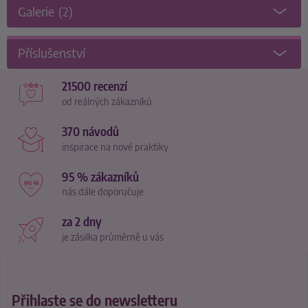
Galerie
(2)
Příslušenství
21500 recenzí
od reálných zákazníků
370 návodů
inspirace na nové praktiky
95 % zákazníků
nás dále doporučuje
za 2 dny
je zásilka průměrně u vás
Přihlaste se do newsletteru