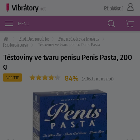
Přihlášení
MENU
Erotické pomůcky
Erotické dárky a legrácky
Vyhledávání
Do domácnosti
Těstoviny ve tvaru penisu Penis Pasta
Těstoviny ve tvaru penisu Penis Pasta, 200
g
84%
Náš TIP
(z
16
hodnocení)