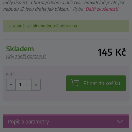
měly úspěch. Chutnají dobře a drží tvar. Pravidelně je ale jíst
nebudu :D jsou drahé jak blázen.”
Ryba
Další zkušenosti
vtipná, ale plnohodnotná potravina
skladem
145
Kč
Kdy zboží dostanu?
Kusů
Přidat do košíku
ks
Popis a parametry