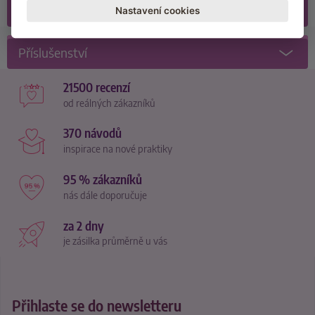
Recenze
(16)
Nastavení cookies
Příslušenství
21500 recenzí
od reálných zákazníků
370 návodů
inspirace na nové praktiky
95 % zákazníků
nás dále doporučuje
za 2 dny
je zásilka průměrně u vás
Přihlaste se do newsletteru