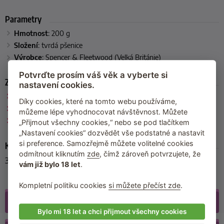
Parametry
Hmotnost
: 200 g
Složení
: tvrdá pšenice
Výrobce
: Spencer & Fleetwood (Velká Británie)
Potvrďte prosím váš věk a vyberte si
Zařazeno
nastavení cookies.
Spencer & Fleetwood
Díky cookies, které na tomto webu používáme,
Sexy doplňky do domácnosti
můžeme lépe vyhodnocovat návštěvnost. Můžete
Sexy doplňky na párty a oslavy
„Přijmout všechny cookies,“ nebo se pod tlačítkem
„Nastavení cookies“ dozvědět vše podstatné a nastavit
si preference. Samozřejmě můžete volitelné cookies
Kód produktu
odmítnout kliknutím
zde
, čímž zároveň potvrzujete, že
33600-ASSORT
vám již bylo 18 let
.
Kompletní politiku cookies
si můžete přečíst zde
.
Galerie
(4)
Bylo mi 18 let a chci přijmout všechny cookies