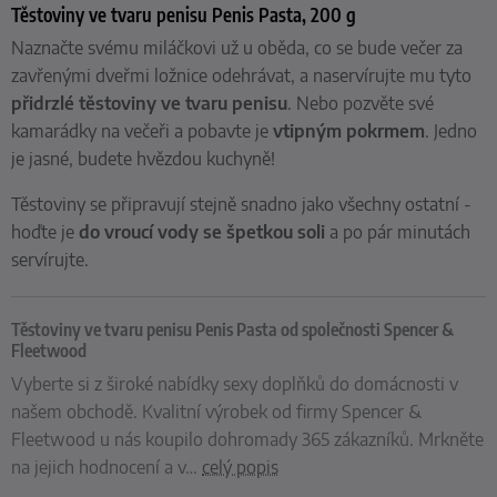
Těstoviny ve tvaru penisu Penis Pasta, 200 g
Naznačte svému miláčkovi už u oběda, co se bude večer za
zavřenými dveřmi ložnice odehrávat, a naservírujte mu tyto
přidrzlé těstoviny ve tvaru penisu
. Nebo pozvěte své
kamarádky na večeři a pobavte je
vtipným pokrmem
. Jedno
je jasné, budete hvězdou kuchyně!
Těstoviny se připravují stejně snadno jako všechny ostatní -
hoďte je
do vroucí vody se špetkou soli
a po pár minutách
servírujte.
Těstoviny ve tvaru penisu Penis Pasta od společnosti Spencer &
Fleetwood
Vyberte si z široké nabídky sexy doplňků do domácnosti v
našem obchodě. Kvalitní výrobek od firmy Spencer &
Fleetwood u nás koupilo dohromady 365 zákazníků. Mrkněte
na jejich hodnocení a v
…
celý popis