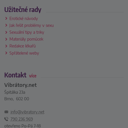
Užitečné rady
Erotické návody
Jak řešit problémy v sexu
Sexuální tipy a triky
Materiály pomůcek
Redakce lékařů
Spřátelené weby
Kontakt
více
Vibrátory.net
Špitálka 23a
Brno, 602 00
info@vibratory.net
790 236 969
otevřeno Po–Pá 7–18