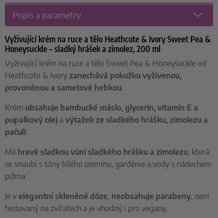
Popis a parametry
Vyživující krém na ruce a tělo Heathcote & Ivory Sweet Pea &
Honeysuckle – sladký hrášek a zimolez, 200 ml
Vyživující krém na ruce a tělo Sweet Pea & Honeysuckle od
Heathcote & Ivory
zanechává pokožku vyživenou,
provoněnou a sametově hebkou
.
Krém
obsahuje bambucké máslo, glycerin, vitamín E a
pupalkový olej
a
výtažek ze sladkého hrášku, zimolezu a
pačuli
.
Má
hravě sladkou vůni sladkého hrášku a zimolezu
, která
se snoubí s tóny bílého jasmínu, gardénie a vody s nádechem
pižma.
Je v
elegantní skleněné dóze
,
neobsahuje parabeny
, není
testovaný na zvířatech a je vhodný i pro vegany.