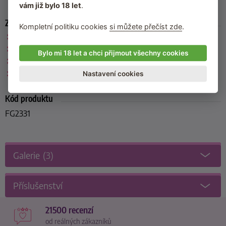
vám již bylo 18 let
.
Zařazeno
Kompletní politiku cookies
si můžete přečíst zde
.
Heathcote & Ivory
Krémy na ruce
Bylo mi 18 let a chci přijmout všechny cookies
Krémy na nohy
Kosmetika bez parabenů
Nastavení cookies
Kód produktu
FG2331
Galerie
(3)
Příslušenství
21500 recenzí
od reálných zákazníků