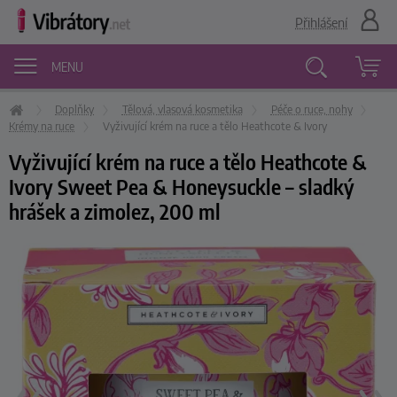
Přihlášení
MENU
Doplňky
Tělová, vlasová kosmetika
Péče o ruce, nohy
Vyhledávání
Krémy na ruce
Vyživující krém na ruce a tělo Heathcote & Ivory
Vyživující krém na ruce a tělo Heathcote &
Ivory Sweet Pea & Honeysuckle – sladký
hrášek a zimolez, 200 ml