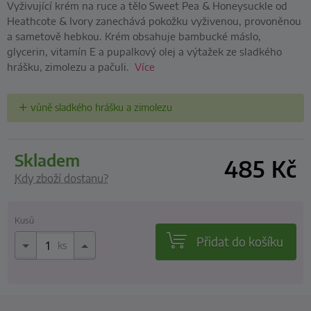
Vyživující krém na ruce a tělo Sweet Pea & Honeysuckle od
Heathcote & Ivory zanechává pokožku vyživenou, provoněnou
a sametově hebkou. Krém obsahuje bambucké máslo,
glycerin, vitamín E a pupalkový olej a výtažek ze sladkého
hrášku, zimolezu a pačuli.
Více
vůně sladkého hrášku a zimolezu
skladem
485
Kč
Kdy zboží dostanu?
Kusů
Přidat do košíku
ks