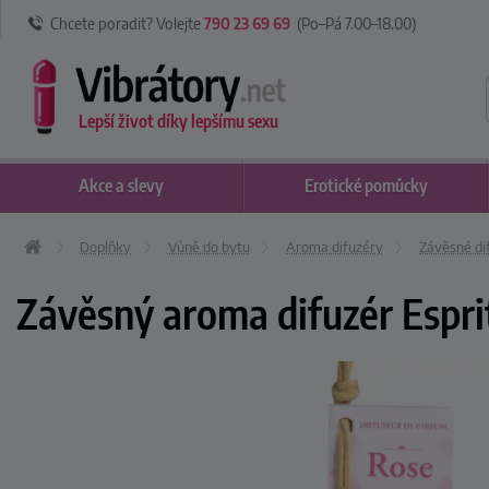
Chcete poradit? Volejte
790 23 69 69
(Po–Pá 7
.00
–18
.00
)
Lepší život díky lepšímu sexu
Akce
a slevy
Erotické
pomůcky
Doplňky
Vůně do bytu
Aroma difuzéry
Závěsné di
Závěsný aroma difuzér Espri