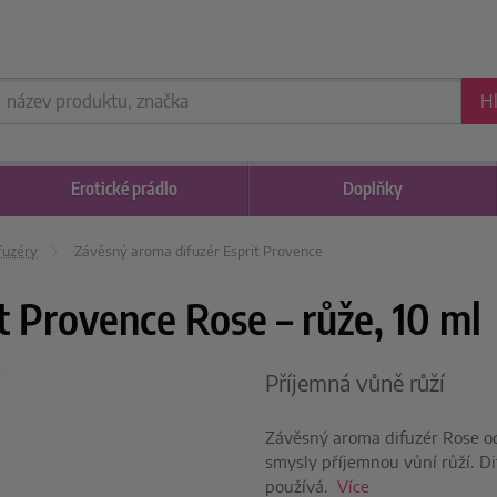
H
Erotické
prádlo
Doplňky
fuzéry
Závěsný aroma difuzér Esprit Provence
t Provence Rose – růže, 10 ml
Příjemná vůně růží
Závěsný aroma difuzér Rose od 
smysly příjemnou vůní růží. D
používá.
Více