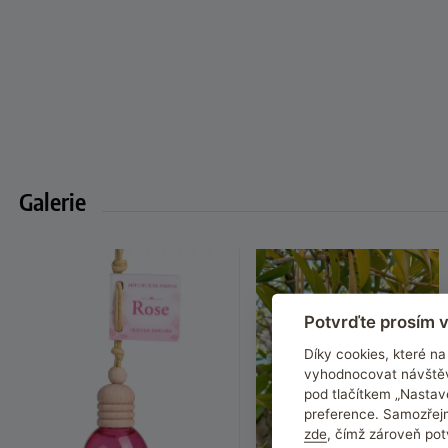
Galerie
Potvrďte prosím v
Díky cookies, které 
vyhodnocovat návštěv
pod tlačítkem „Nastav
preference. Samozřejm
zde
, čímž zároveň pot