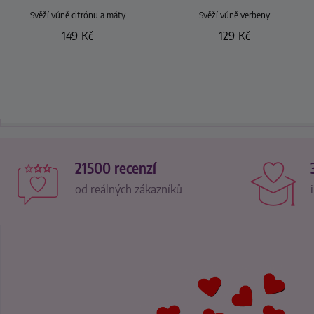
Svěží vůně citrónu a máty
Svěží vůně verbeny
149
Kč
129
Kč
21500 recenzí
od reálných zákazníků