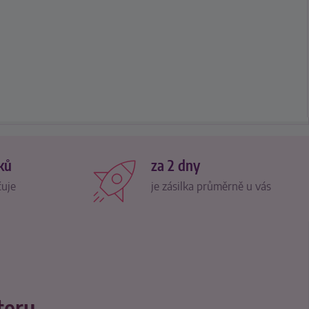
ků
za 2 dny
čuje
je zásilka průměrně u vás
teru