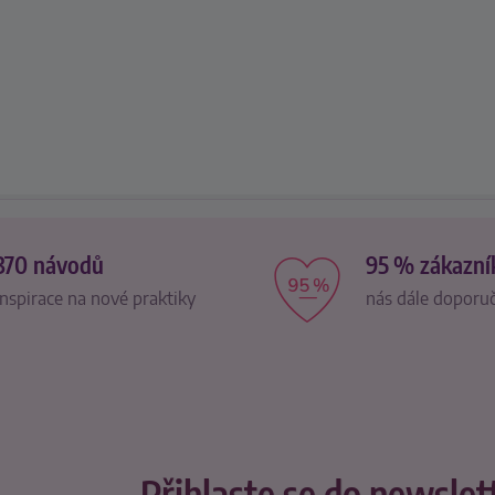
370 návodů
95 % zákazní
inspirace na nové praktiky
nás dále doporu
Přihlaste se do newslet