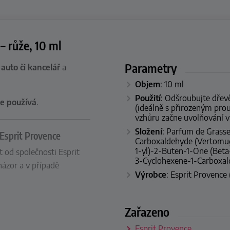
– růže, 10 ml
Parametry
 auto či kancelář
a
Objem
: 10 ml
Použití
: Odšroubujte dřev
e používá
.
(ideálně s přirozeným pro
vzhůru začne uvolňování v
Složení
: Parfum de Grasse,
 Esprit Provence
Carboxaldehyde (Vertomuga
1-yl)-2-Buten-1-One (Beta
t od společnosti Esprit
3-Cyclohexene-1-Carboxal
 názor a v případě
Výrobce
: Esprit Provence 
Zařazeno
Esprit Provence