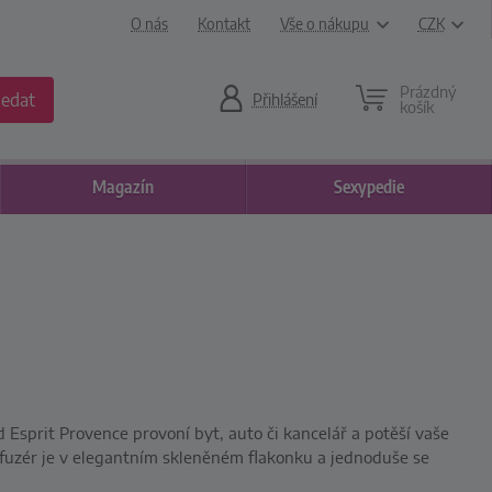
O nás
Kontakt
Vše o nákupu
CZK
Prázdný
ledat
Přihlášení
košík
Magazín
Sexypedie
Esprit Provence provoní byt, auto či kancelář a potěší vaše
ifuzér je v elegantním skleněném flakonku a jednoduše se