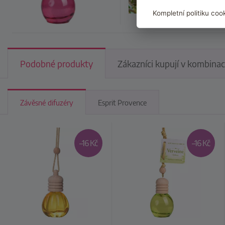
Kompletní politiku coo
Podobné produkty
Zákazníci kupují v kombinac
Závěsné difuzéry
Esprit Provence
–16 Kč
–16 Kč