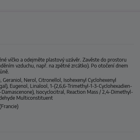
ěné víčko a odejměte plastový uzávěr. Zavěste do prostoru
uděním vzduchu, např. na zpětné zrcátko). Po otočení dnem
ůně.
 Geraniol, Nerol, Citronellol, Isohexenyl Cyclohexenyl
l), Eugenol, Linalool, 1-(2,6,6-Trimethyl-1-3-Cyclohexadien-
-Damascenone), Isocyclocitral, Reaction Mass / 2,4-Dimethyl-
dehyde Multiconstituent
(Francie)