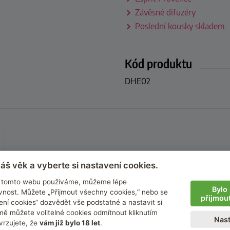
Závěsné difuzéry
Poslední kousky skladem
Kód produktu
DHE02
áš věk a vyberte si nastavení cookies.
na tomto webu používáme, můžeme lépe
Bylo 
nost. Můžete „Přijmout všechny cookies,“ nebo se
přijmou
ení cookies“ dozvědět vše podstatné a nastavit si
ě můžete volitelné cookies odmítnout kliknutím
Nast
vrzujete, že
vám již bylo 18 let
.