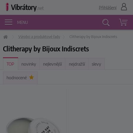
Přihlášení
MENU
Výrobci a produktové řady
Clitherapy by Bijoux Indiscrets
Vyhledávání
Clitherapy by Bijoux Indiscrets
TOP
novinky
nejlevnější
nejdražší
slevy
hodnocené