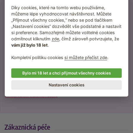
Díky cookies, které na tomto webu používáme,
můžeme lépe vyhodnocovat návštěvnost. Můžete
„Přijmout všechny cookies,“ nebo se pod tlačítkem
Přihlaste se do newsletteru
„Nastavení cookies“ dozvědět vše podstatné a nastavit
si preference. Samozřejmě můžete volitelné cookies
Inspirace, tipy a vychytávky na lepší sex.
odmítnout kliknutím
zde
, čímž zároveň potvrzujete, že
Slevy a novinky přednostně pro odběratele
vám již bylo 18 let
.
newsletteru.
Žádný spam neposíláme, jen věci, které vás
Kompletní politiku cookies
si můžete přečíst zde
.
budou bavit.
Bylo mi 18 let a chci přijmout všechny cookies
Nastavení cookies
Přihlášením souhlasíte se
zpracováním osobních údajů
.
Zákaznická péče