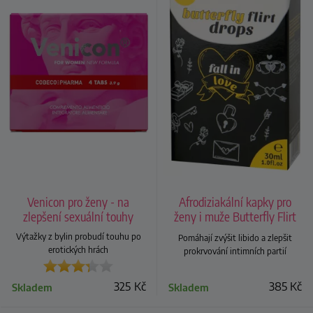
Venicon pro ženy - na
Afrodiziakální kapky pro
zlepšení sexuální touhy
ženy i muže Butterfly Flirt
Drops
Výtažky z bylin probudí touhu po
Pomáhají zvýšit libido a zlepšit
erotických hrách
prokrvování intimních partií
325
Kč
385
Kč
Skladem
Skladem