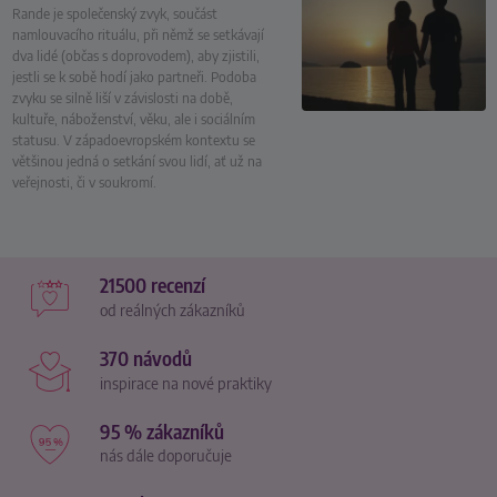
Rande je společenský zvyk, součást
namlouvacího rituálu, při němž se setkávají
dva lidé (občas s doprovodem), aby zjistili,
jestli se k sobě hodí jako partneři. Podoba
zvyku se silně liší v závislosti na době,
kultuře, náboženství, věku, ale i sociálním
statusu. V západoevropském kontextu se
většinou jedná o setkání svou lidí, ať už na
veřejnosti, či v soukromí.
21500 recenzí
od reálných zákazníků
370 návodů
inspirace na nové praktiky
95 % zákazníků
nás dále doporučuje