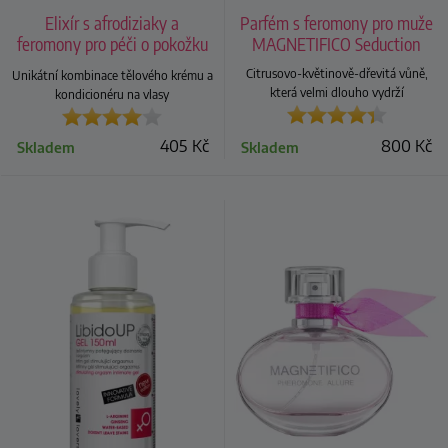
Elixír s afrodiziaky a
Parfém s feromony pro muže
feromony pro péči o pokožku
MAGNETIFICO Seduction
a vlasy The Secret
Citrusovo-květinově-dřevitá vůně,
Unikátní kombinace tělového krému a
která velmi dlouho vydrží
kondicionéru na vlasy
405
Kč
800
Kč
Skladem
Skladem