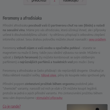
předchozí
Aktuální strana:
2
následující
Feromony a afrodisiaka
Přírodní afrodisiaka
povzbudí vaši či partnerovu chuť na sex (libido) a naladí
na sexuální vlnu
. Máme pro vás afrodiziaka, která účinkují ihned, ale i přípravky
určené k dlouhodobějšímu užívání - ty většinou přispívají k celkovému zlepšení
intimního zdraví. Svou drahou polovičku můžete zkusit navnadit i
sexy prádlem
.
Feromony
vzbudí zájem o vaši osobu u opačného pohlaví
- stanete se
magnetem na muže či ženy, takže jsou ideální výbavou na rande. Můžete si
vybrat z
čistých feromonů
(ty můžete kombinovat se svým oblíbeným
parfémem) a
nejrůznějších parfémů a toaletních vod
pro muže i ženy.
Feromony a afrodisiaka se často přidávají i do nejrůznější drogerie. Obsahují je
třeba některé masážní svíčky,
tělové oleje
, pěny do koupele nebo sprchové gely.
Přírodní poppers
zintenzivní prožitek během orgasmu
podobně jako
"chemické" varianty, narozdíl od nich je však v ČR můžete koupit legálně,
protože se jedná o jejich přírodní variantu. Pro zintenzivnění prožitku během
sexu vám doporučujeme i
stimulační přípravky
.
Co je rande?