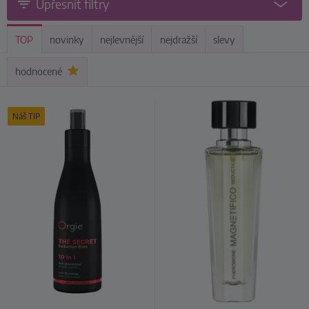
Upřesnit filtry
TOP
novinky
nejlevnější
nejdražší
slevy
hodnocené
Náš TIP