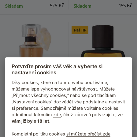
525
Kč
155
Kč
Skladem
Skladem
Náš TIP
Potvrďte prosím váš věk a vyberte si
nastavení cookies.
Díky cookies, které na tomto webu používáme,
můžeme lépe vyhodnocovat návštěvnost. Můžete
„Přijmout všechny cookies,“ nebo se pod tlačítkem
„Nastavení cookies“ dozvědět vše podstatné a nastavit
si preference. Samozřejmě můžete volitelné cookies
odmítnout kliknutím
zde
, čímž zároveň potvrzujete, že
vám již bylo 18 let
.
Parfém s feromony pro ženy
Parfém s feromony pro muže
MAGNETIFICO Seduction
BeMINE Destiny
Kompletní politiku cookies
si můžete přečíst zde
.