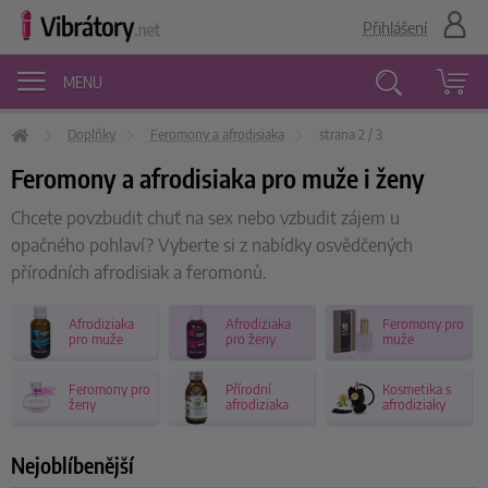
Přihlášení
MENU
Doplňky
Feromony a afrodisiaka
strana 2 / 3
Vyhledávání
Feromony a afrodisiaka pro muže i ženy
Chcete povzbudit chuť na sex nebo vzbudit zájem u
opačného pohlaví? Vyberte si z nabídky osvědčených
přírodních afrodisiak a feromonů.
Afrodiziaka
Afrodiziaka
Feromony pro
pro muže
pro ženy
muže
Feromony pro
Přírodní
Kosmetika s
ženy
afrodiziaka
afrodiziaky
Nejoblíbenější