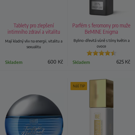
Tablety pro zlepšení
Parfém s feromony pro muže
intimního zdraví a vitalitu
BeMINE Enigma
MACA FRESH Energy
Bylino-dřevitá vůně s tóny květin a
Mají kladný vliv na energii, vitalitu a
ovoce
sexualitu
600
Kč
625
Kč
Skladem
Skladem
Náš TIP