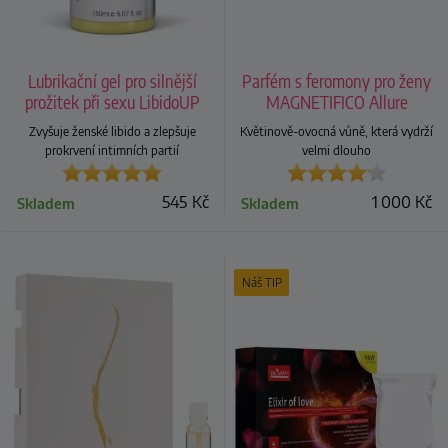
Lubrikační gel pro silnější
Parfém s feromony pro ženy
prožitek při sexu LibidoUP
MAGNETIFICO Allure
Zvyšuje ženské libido a zlepšuje
Květinově-ovocná vůně, která vydrží
prokrvení intimních partií
velmi dlouho
545
Kč
1 000
Kč
Skladem
Skladem
Náš TIP