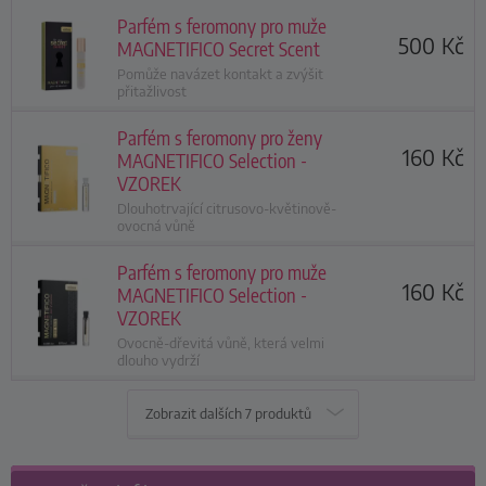
Parfém s feromony pro muže
500
Kč
MAGNETIFICO Secret Scent
Pomůže navázet kontakt a zvýšit
přitažlivost
Parfém s feromony pro ženy
160
Kč
MAGNETIFICO Selection -
VZOREK
Dlouhotrvající citrusovo-květinově-
ovocná vůně
Parfém s feromony pro muže
160
Kč
MAGNETIFICO Selection -
VZOREK
Ovocně-dřevitá vůně, která velmi
dlouho vydrží
Zobrazit dalších
7 produktů