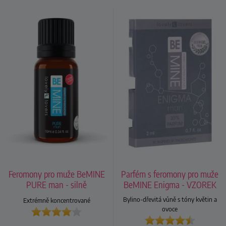
Feromony pro muže BeMINE
Parfém s feromony pro muže
PURE man - silně
BeMINE Enigma - VZOREK
koncentrované
Bylino-dřevitá vůně s tóny květin a
Extrémně koncentrované
ovoce