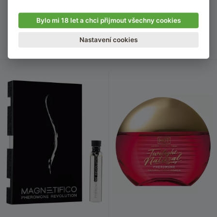
Cypřišově-ovocná vůně, která velmi
Dřevitá a kouřová vůně s ovocně-
dlouho vydrží
květinovou notou, která dlouho
vydrží
Bylo mi 18 let a chci přijmout všechny cookies
Nastavení cookies
800
Kč
995
Kč
Skladem
Skladem