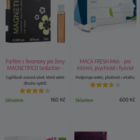
Parfém s feromony pro ženy
MACA FRESH Men - pro
MAGNETIFICO Seduction -
intimní, psychické i fyzické
VZOREK
zdraví mužů
Cypřišově-ovocná vůně, která velmi
Podporuje erekci, plodnost i vitalitu
dlouho vydrží
160
Kč
600
Kč
Skladem
Skladem