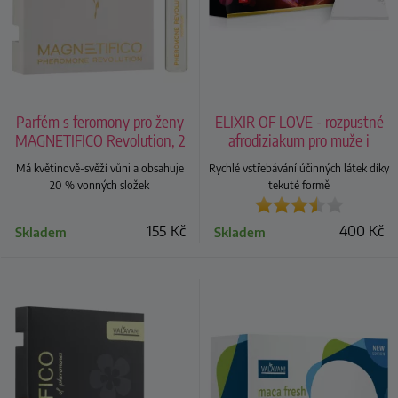
Parfém s feromony pro ženy
ELIXIR OF LOVE - rozpustné
MAGNETIFICO Revolution, 2
afrodiziakum pro muže i
ml
ženy
Má květinově-svěží vůni a obsahuje
Rychlé vstřebávání účinných látek díky
20 % vonných složek
tekuté formě
155
Kč
400
Kč
Skladem
Skladem