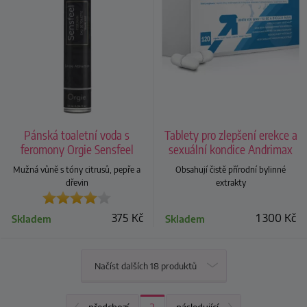
Pánská toaletní voda s
Tablety pro zlepšení erekce a
feromony Orgie Sensfeel
sexuální kondice Andrimax
Mužná vůně s tóny citrusů, pepře a
Obsahují čistě přírodní bylinné
dřevin
extrakty
375
Kč
1 300
Kč
Skladem
Skladem
Načíst dalších 18 produktů