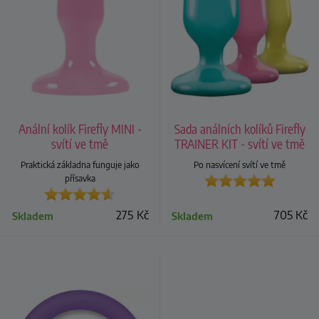
Anální kolík Firefly MINI -
Sada análních kolíků Firefly
svítí ve tmě
TRAINER KIT - svítí ve tmě
Praktická základna funguje jako
Po nasvícení svítí ve tmě
přísavka
275
Kč
705
Kč
Skladem
Skladem