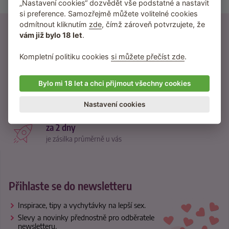
Nevibrační erekční kroužky
„Nastavení cookies“ dozvědět vše podstatné a nastavit
si preference. Samozřejmě můžete volitelné cookies
odmítnout kliknutím
zde
, čímž zároveň potvrzujete, že
21500 recenzí
vám již bylo 18 let
.
od reálných zákazníků
Kompletní politiku cookies
si můžete přečíst zde
.
370 návodů
inspirace na nové praktiky
Bylo mi 18 let a chci přijmout všechny cookies
95 % zákazníků
Nastavení cookies
nás dále doporučuje
za 2 dny
je zásilka průměrně u vás
Přihlaste se do newsletteru
Inspirace, tipy a vychytávky na lepší sex.
Slevy a novinky přednostně pro odběratele
newsletteru.