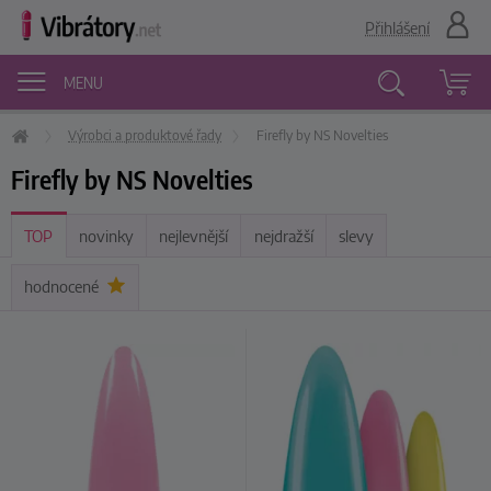
Přihlášení
MENU
Výrobci a produktové řady
Firefly by NS Novelties
Vyhledávání
Firefly by NS Novelties
TOP
novinky
nejlevnější
nejdražší
slevy
hodnocené