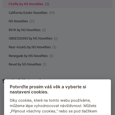
Firefly by NS Novelties
(3)
California Exotic Novelties
(99)
NS Novelties
(21)
INYA by NS Novelties
(2)
OBSESSIONS by NS Novelties
(2)
Rear Assets by NS Novelties
(3)
Renegade by NS Novelties
(6)
Revel by NS Novelties
(1)
Související kategorie
Potvrďte prosím váš věk a vyberte si
Klasické anální kolíky
nastavení cookies.
Sady análních pomůcek
Díky cookies, které na tomto webu používáme,
můžeme lépe vyhodnocovat návštěvnost. Můžete
Sady análních kolíků
„Přijmout všechny cookies,“ nebo se pod tlačítkem