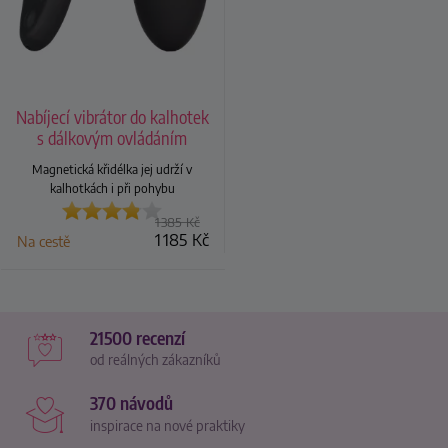
Nabíjecí vibrátor do kalhotek
s dálkovým ovládáním
Panty Teaser
Magnetická křidélka jej udrží v
kalhotkách i při pohybu
1 385
Kč
1 185
Kč
Na cestě
21500 recenzí
od reálných zákazníků
370 návodů
inspirace na nové praktiky