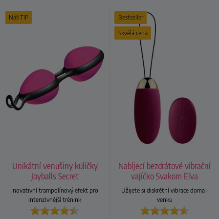
Náš TIP
Bestseller
Skvělá cena
Unikátní venušiny kuličky
Nabíjecí bezdrátové vibrační
Joyballs Secret
vajíčko Svakom Elva
Inovativní trampolínový efekt pro
Užijete si diskrétní vibrace doma i
intenzivnější trénink
venku