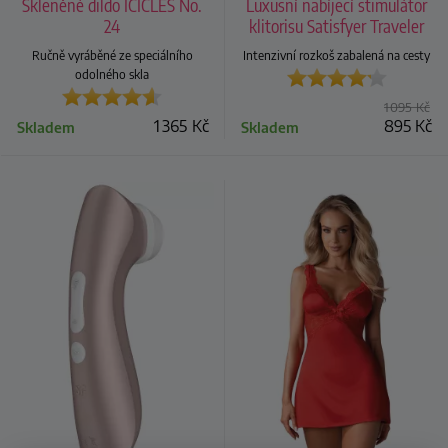
Skleněné dildo ICICLES No.
Luxusní nabíjecí stimulátor
24
klitorisu Satisfyer Traveler
Ručně vyráběné ze speciálního
Intenzivní rozkoš zabalená na cesty
odolného skla
1 095
Kč
1 365
Kč
895
Kč
Skladem
Skladem