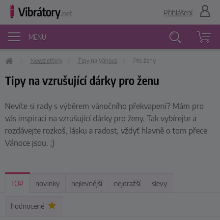
Přihlášení
MENU
Newslettery
Tipy na Vánoce
Pro ženy
Vyhledávání
Tipy na vzrušující dárky pro ženu
Nevíte si rady s výběrem vánočního překvapení? Mám pro
vás inspiraci na vzrušující dárky pro ženy. Tak vybírejte a
rozdávejte rozkoš, lásku a radost, vždyť hlavně o tom přece
Vánoce jsou. ;)
TOP
novinky
nejlevnější
nejdražší
slevy
hodnocené