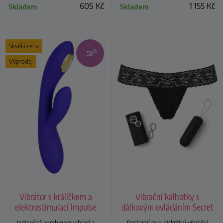
605
Kč
1 155
Kč
Skladem
Skladem
Skvělá cena
%
–59
Výprodej
Vibrátor s králíčkem a
Vibrační kalhotky s
elektrostimulací Impulse
dálkovým ovládáním Secret
Dual Wand
panty
Jedinečná kombinace vibrací a
Postarají se o diskrétní vibrační