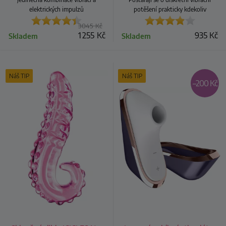
elektrických impulzů
potěšení prakticky kdekoliv
3 045
Kč
1 255
Kč
935
Kč
Skladem
Skladem
Náš TIP
Náš TIP
–200 Kč