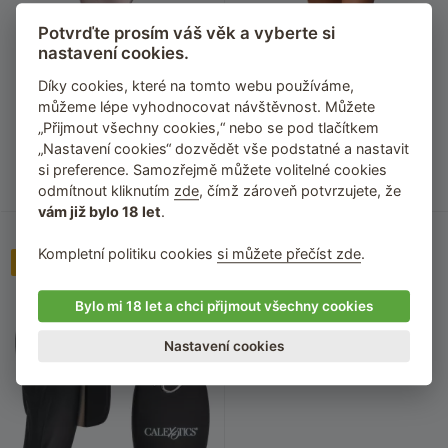
Potvrďte prosím váš věk a vyberte si
nastavení cookies.
Luxusní nabíjecí stimulátor
Saténová košilka s krajkou
klitorisu Satisfyer Pro 2+
Secred + kalhotky (tanga)
Díky cookies, které na tomto webu používáme,
můžeme lépe vyhodnocovat návštěvnost. Můžete
Kombinace bezdotykové stimulace a
Obtažený, ale pohodlný střih
„Přijmout všechny cookies,“ nebo se pod tlačítkem
vibrací
„Nastavení cookies“ dozvědět vše podstatné a nastavit
si preference. Samozřejmě můžete volitelné cookies
1 095
Kč
835
Kč
Skladem
Dostupnost neznámá
odmítnout kliknutím
zde
, čímž zároveň potvrzujete, že
vám již bylo 18 let
.
Kompletní politiku cookies
si můžete přečíst zde
.
Náš TIP
–200 Kč
Bylo mi 18 let a chci přijmout všechny cookies
Nastavení cookies