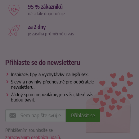
95 % zákazníků
nás dále doporučuje
za 2 dny
je zásilka průměrně u vás
Přihlaste se do newsletteru
Inspirace, tipy a vychytávky na lepší sex.
Slevy a novinky přednostně pro odběratele
newsletteru.
Žádný spam neposíláme, jen věci, které vás
budou bavit.
Přihlášením souhlasíte se
zpracováním osobních údajů
.