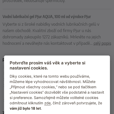
prostředek, neobsahuje spermicidy.
Vodní lubrikační gel Pjur AQUA, 100 ml od výrobce Pjur
Vyberte si z široké nabídky vodních lubrikačních gelů v
našem obchodě. Kvalitní zboží od firmy Pjur u nás
dohromady zakoupilo 1272 zákazníků. Mrkněte na jejich
hodnocení a neváhejte nás kontaktovat v případě
…
celý popis
Parametry
Potvrďte prosím váš věk a vyberte si
Obsah
: 100 ml
nastavení cookies.
Balení
: plastová lahvička
Díky cookies, které na tomto webu používáme,
Báze
: vodní
můžeme lépe vyhodnocovat návštěvnost. Můžete
Složení (INCI)
: Aqua (Water), Glycerin, Ethoxydiglycol,
„Přijmout všechny cookies,“ nebo se pod tlačítkem
Phenoxyethanol, Hydroxypropyl Guar Hydroxypropyltrimonium
„Nastavení cookies“ dozvědět vše podstatné a nastavit
Chloride, Hydroxyethylcellulose, Citric Acid
si preference. Samozřejmě můžete volitelné cookies
Výrobce
: Pjur (Německo)
odmítnout kliknutím
zde
, čímž zároveň potvrzujete, že
vám již bylo 18 let
.
Zařazeno