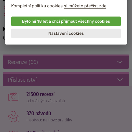
Kompletní politiku cookies
si můžete přečíst zde
.
Pjur
Lubrikační gely na vodní bázi
Bylo mi 18 let a chci přijmout všechny cookies
Kód produktu
Nastavení cookies
06177410000
Recenze
(66)
Příslušenství
21500 recenzí
od reálných zákazníků
370 návodů
inspirace na nové praktiky