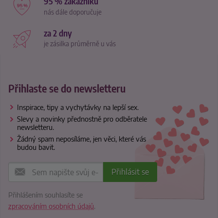
95 % zákazníků
nás dále doporučuje
za 2 dny
je zásilka průměrně u vás
Přihlaste se do newsletteru
Inspirace, tipy a vychytávky na lepší sex.
Slevy a novinky přednostně pro odběratele
newsletteru.
Žádný spam neposíláme, jen věci, které vás
budou bavit.
Přihlášením souhlasíte se
zpracováním osobních údajů
.