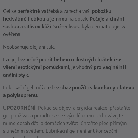
Gel se
perfektně vstřebá
a zanechá vaši
pokožku
hedvábně hebkou a jemnou
na dotek.
Pečuje a chrání
suchou a citlivou kůži
. Snášenlivost byla dermatologicky
ověřena.
Neobsahuje olej ani tuk.
Lze jej bezpečně použít
během milostných hrátek i se
všemi erotickými pomůckami
, je vhodný
pro vaginální i
anální styk
.
Lubrikační gel můžete bez obav
použít i s kondomy z latexu
a polyisoprenu
.
UPOZORNĚNÍ
: Pokud se objeví alergická reakce, přestaňte
gel používat a poraďte se se svým lékařem. Uchovávejte
mimo dosah dětí a domácích zvířat. Chraňte před přímým
slunečním světlem. Lubrikační gel není antikoncepční