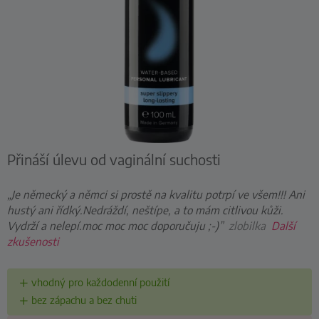
Přináší úlevu od vaginální suchosti
„Je německý a němci si prostě na kvalitu potrpí ve všem!!! Ani
hustý ani řídký.Nedráždí, neštípe, a to mám citlivou kůži.
Vydrží a nelepí.moc moc moc doporučuju ;-)”
zlobilka
Další
zkušenosti
vhodný pro každodenní použití
bez zápachu a bez chuti