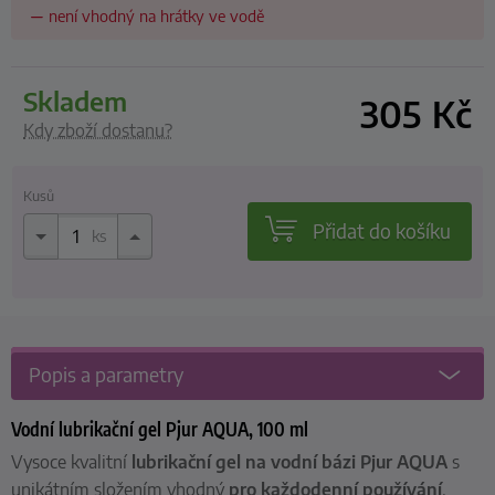
není vhodný na hrátky ve vodě
skladem
305
Kč
Kdy zboží dostanu?
Kusů
Přidat do košíku
ks
Popis a parametry
Vodní lubrikační gel Pjur AQUA, 100 ml
Vysoce kvalitní
lubrikační gel na vodní bázi Pjur AQUA
s
unikátním složením vhodný
pro každodenní používání
.