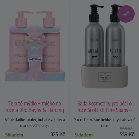
%
–31
Tekuté mýdlo + mléko na
Sada kosmetiky pro péči o
ruce a tělo Baylis & Harding
ruce Scottish Fine Soaps –
– jojoba, vanilka a mandle
mléko, 2 ks
Vůně sladké jojoby, bohaté vanilky a
Pro čisté, krásně hebké a hydratované
mandlového oleje
ruce
805
Kč
325
Kč
559
Kč
Skladem
Skladem