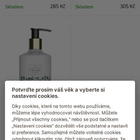
285
Kč
305
Kč
Skladem
Skladem
Potvrďte prosím váš věk a vyberte si
nastavení cookies.
Díky cookies, které na tomto webu používáme,
můžeme lépe vyhodnocovat návštěvnost. Můžete
„Přijmout všechny cookies,“ nebo se pod tlačítkem
Mléko na ruce Scottish Fine
„Nastavení cookies“ dozvědět vše podstatné a nastavit
Soaps – zázvor, hřebíček a
si preference. Samozřejmě můžete volitelné cookies
jmelí, 300 ml
odmítnout kliknutím
zde
, čímž zároveň potvrzujete, že