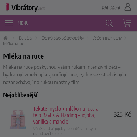
Přihlášení
MENU
Doplňky
Tělová, vlasová kosmetika
Péče o ruce, nohy
Vyhledávání
Mléka na ruce
Mléka na ruce
Mléka na ruce poskytnou vašim rukám intenzivní péči –
hydratují, změkčují a zjemňují ruce, rychle se vstřebávají a
nezanechávají na rukou mastný film.
Nejoblíbenější
Tekuté mýdlo + mléko na ruce a
325
Kč
tělo Baylis & Harding – jojoba,
vanilka a mandle
Vůně sladké jojoby, bohaté vanilky a
mandlového oleje