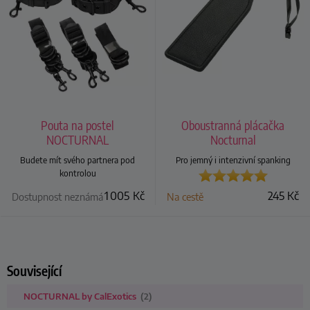
Pouta na postel
Oboustranná plácačka
NOCTURNAL
Nocturnal
Budete mít svého partnera pod
Pro jemný i intenzivní spanking
kontrolou
1 005
Kč
245
Kč
Dostupnost neznámá
Na cestě
Související
NOCTURNAL by CalExotics
(2)