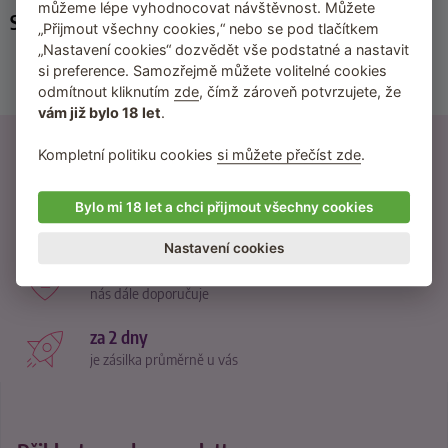
můžeme lépe vyhodnocovat návštěvnost. Můžete
Související kategorie
„Přijmout všechny cookies,“ nebo se pod tlačítkem
„Nastavení cookies“ dozvědět vše podstatné a nastavit
Pouta na postel
si preference. Samozřejmě můžete volitelné cookies
odmítnout kliknutím
zde
, čímž zároveň potvrzujete, že
Plácačky pro spanking
vám již bylo 18 let
.
21500 recenzí
Kompletní politiku cookies
si můžete přečíst zde
.
od reálných zákazníků
370 návodů
Bylo mi 18 let a chci přijmout všechny cookies
inspirace na nové praktiky
Nastavení cookies
95 % zákazníků
nás dále doporučuje
za 2 dny
je zásilka průměrně u vás