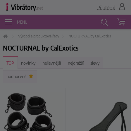
Přihlášení
MENU
Výrobci a produktové řady
NOCTURNAL by CalExotics
Vyhledávání
NOCTURNAL by CalExotics
TOP
novinky
nejlevnější
nejdražší
slevy
hodnocené