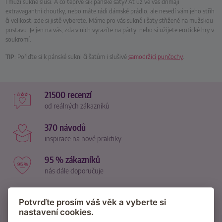
I muži sukně sluší. A co teprve šik pánské šaty? Ať už ve vás dřímají
extravagantní choutky, nebo máte rádi dámské prádlo, ale nesedí vám jeho střih
či velikost, zde si jistě vyberete. Máme pro vás sukně i šaty střižené na mužskou
postavu. Je jen na vás, zda v nich vyrazíte na párty, nebo si užijete erotické hry v
soukromí.
TIP
: Pořiďte si k pánské sukni či šatům i slušivé
samodržicí punčochy
.
21500 recenzí
od reálných zákazníků
370 návodů
inspirace na nové praktiky
95 % zákazníků
nás dále doporučuje
za 2 dny
Potvrďte prosím váš věk a vyberte si
je zásilka průměrně u vás
nastavení cookies.