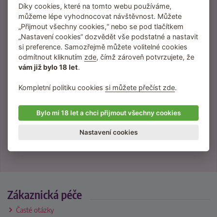
Díky cookies, které na tomto webu používáme,
můžeme lépe vyhodnocovat návštěvnost. Můžete
Přihlaste se do newsletteru
„Přijmout všechny cookies,“ nebo se pod tlačítkem
„Nastavení cookies“ dozvědět vše podstatné a nastavit
Inspirace, tipy a vychytávky na lepší sex.
si preference. Samozřejmě můžete volitelné cookies
Slevy a novinky přednostně pro odběratele
odmítnout kliknutím
zde
, čímž zároveň potvrzujete, že
newsletteru.
vám již bylo 18 let
.
Žádný spam neposíláme, jen věci, které vás
budou bavit.
Kompletní politiku cookies
si můžete přečíst zde
.
Bylo mi 18 let a chci přijmout všechny cookies
Přihlášením souhlasíte se
Nastavení cookies
zpracováním osobních údajů
.
Zákaznická péče
Časté otázky