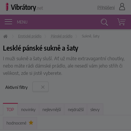
Přihlášení
MENU
Erotické prádlo
Pánské prádlo
Sukně, šaty
Vyhledávání
Lesklé pánské sukně a šaty
I muži sukně a šaty sluší. Ať už máte extravagantní choutky,
nebo máte rádi dámské prádlo, ale nesedí vám jeho střih či
velikost, zde si jistě vyberete.
Aktivní filtry
TOP
novinky
nejlevnější
nejdražší
slevy
hodnocené