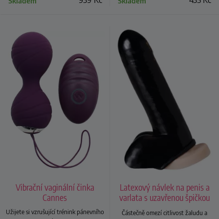
939
Kč
435
Kč
Skladem
Skladem
Vibrační vaginální činka
Latexový návlek na penis a
Cannes
varlata s uzavřenou špičkou
Rimba
Užijete si vzrušující trénink pánevního
Částečně omezí citlivost žaludu a