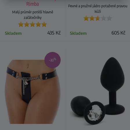
Rimba
Pevné a pružné jádro potažené pravou
kůží
Malý průměr potěší hlavně
začátečníky
435
Kč
605
Kč
Skladem
Skladem
%
–30