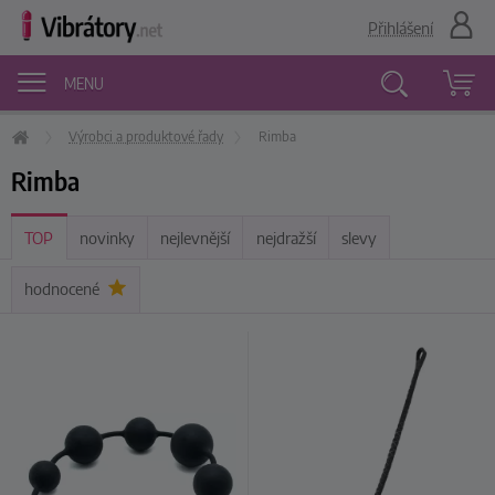
Přihlášení
MENU
Výrobci a produktové řady
Rimba
Vyhledávání
Rimba
TOP
novinky
nejlevnější
nejdražší
slevy
hodnocené