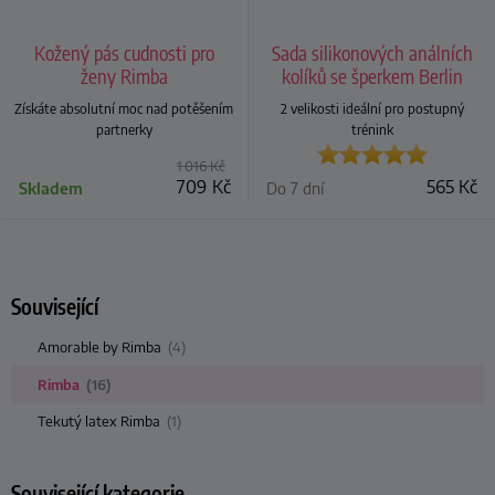
Kožený pás cudnosti pro
Sada silikonových análních
ženy Rimba
kolíků se šperkem Berlin
Získáte absolutní moc nad potěšením
2 velikosti ideální pro postupný
partnerky
trénink
1 016
Kč
709
Kč
565
Kč
Skladem
Do 7 dní
Související
Amorable by Rimba
(4)
Rimba
(16)
Tekutý latex Rimba
(1)
Související kategorie