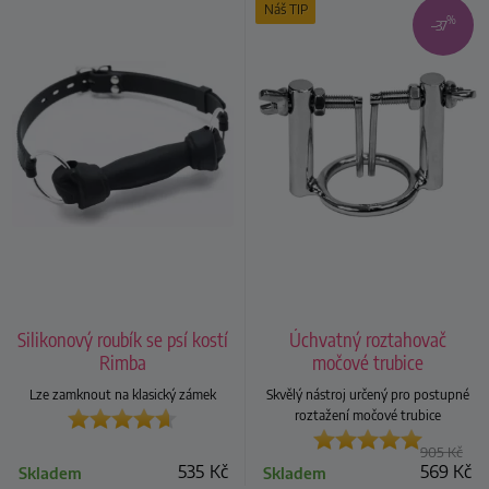
Náš TIP
%
–37
Silikonový roubík se psí kostí
Úchvatný roztahovač
Rimba
močové trubice
Lze zamknout na klasický zámek
Skvělý nástroj určený pro postupné
roztažení močové trubice
905
Kč
535
Kč
569
Kč
Skladem
Skladem