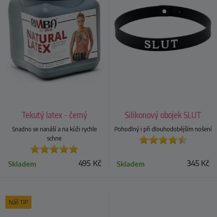
Tekutý latex - černý
Silikonový obojek SLUT
Snadno se nanáší a na kůži rychle
Pohodlný i při dlouhodobějším nošení
schne
495
Kč
345
Kč
Skladem
Skladem
Náš TIP