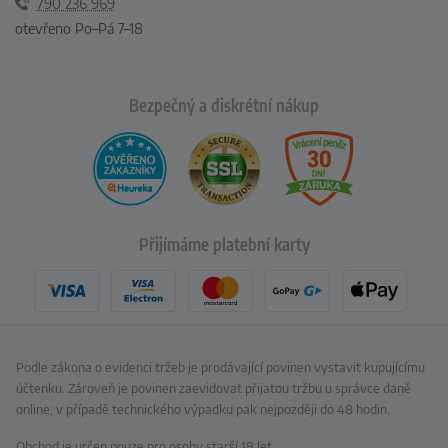
790 236 969
otevřeno Po–Pá 7–18
Bezpečný a diskrétní nákup
Přijímáme platební karty
Podle zákona o evidenci tržeb je prodávající povinen vystavit kupujícímu
účtenku. Zároveň je povinen zaevidovat přijatou tržbu u správce daně
online; v případě technického výpadku pak nejpozději do 48 hodin.
Obchod je určen pouze pro osoby starší 18 let.