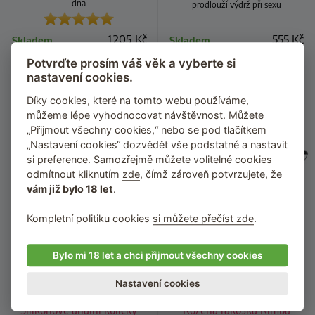
dna
prodlouží výdrž při sexu
1 205
Kč
555
Kč
Skladem
Skladem
Potvrďte prosím váš věk a vyberte si
nastavení cookies.
Díky cookies, které na tomto webu používáme,
můžeme lépe vyhodnocovat návštěvnost. Můžete
„Přijmout všechny cookies,“ nebo se pod tlačítkem
„Nastavení cookies“ dozvědět vše podstatné a nastavit
si preference. Samozřejmě můžete volitelné cookies
odmítnout kliknutím
zde
, čímž zároveň potvrzujete, že
vám již bylo 18 let
.
Kompletní politiku cookies
si můžete přečíst zde
.
Bylo mi 18 let a chci přijmout všechny cookies
Nastavení cookies
Silikonové anální kuličky
Kožená rákoska Rimba