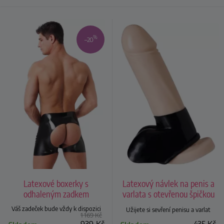
%
–20
Latexové boxerky s
Latexový návlek na penis a
odhaleným zadkem
varlata s otevřenou špičkou
Rimba
Váš zadeček bude vždy k dispozici
Užijete si sevření penisu a varlat
1 169
Kč