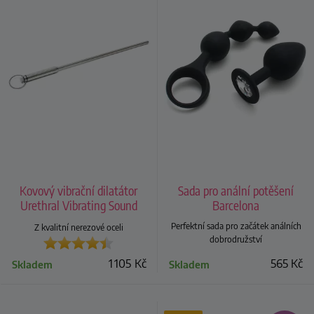
Kovový vibrační dilatátor
Sada pro anální potěšení
Urethral Vibrating Sound
Barcelona
Long, 33 cm
Perfektní sada pro začátek análních
Z kvalitní nerezové oceli
dobrodružství
1 105
Kč
565
Kč
Skladem
Skladem