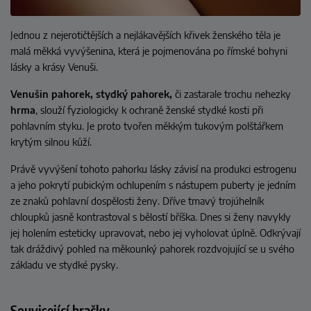
Jednou z nejerotičtějších a nejlákavějších křivek ženského těla je
malá měkká vyvýšenina, která je pojmenována po římské bohyni
lásky a krásy Venuši.
Venušin pahorek, stydký pahorek,
či zastarale trochu nehezky
hrma
, slouží fyziologicky k ochraně ženské stydké kosti při
pohlavním styku. Je proto tvořen měkkým tukovým polštářkem
krytým silnou kůží.
Právě vyvýšení tohoto pahorku lásky závisí na produkci estrogenu
a jeho pokrytí pubickým ochlupením s nástupem puberty je jedním
ze znaků pohlavní dospělosti ženy. Dříve tmavý trojúhelník
chloupků jasně kontrastoval s bělostí bříška. Dnes si ženy navykly
jej holením esteticky upravovat, nebo jej vyholovat úplně. Odkrývají
tak dráždivý pohled na měkounký pahorek rozdvojující se u svého
základu ve stydké pysky.
Související hračky