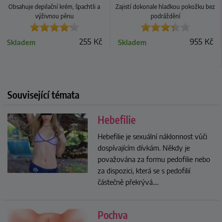
Obsahuje depilační krém, špachtli a
Zajistí dokonale hladkou pokožku bez
výživnou pěnu
podráždění
255
Kč
955
Kč
Skladem
Skladem
Související témata
Hebefilie
Hebefilie je sexuální náklonnost vůči
dospívajícím dívkám. Někdy je
považována za formu pedofilie nebo
za dispozici, která se s pedofilií
částečně překrývá.
...
Pochva