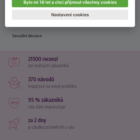
Bylo mi 18 let a chci přijmout všechny cookies
Sexuální praktiky
BDSM
Nastavení cookies
Fetišismus
Sexuální deviace
21500 recenzí
od reálných zákazníků
370 návodů
inspirace na nové praktiky
95 % zákazníků
nás dále doporučuje
za 2 dny
je zásilka průměrně u vás