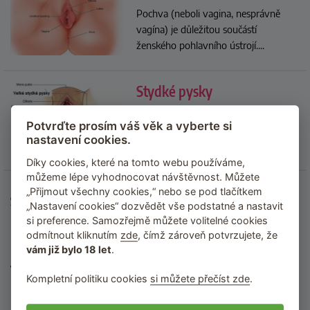
Pochva (neboli vagina, nesprávně
vagína) je důležitou součástí
ženského pohlavního ústrojí.
...
Stydké pysky
Malé a velké stydké pysky jsou
Potvrďte prosím váš věk a vyberte si
součástí vulvy.
...
nastavení cookies.
Díky cookies, které na tomto webu používáme,
můžeme lépe vyhodnocovat návštěvnost. Můžete
„Přijmout všechny cookies,“ nebo se pod tlačítkem
Související hračky
„Nastavení cookies“ dozvědět vše podstatné a nastavit
si preference. Samozřejmě můžete volitelné cookies
Holení
odmítnout kliknutím
zde
, čímž zároveň potvrzujete, že
vám již bylo 18 let
.
Vybíráme ze Sexypedie
Kompletní politiku cookies
si můžete přečíst zde
.
Sexuální polohy