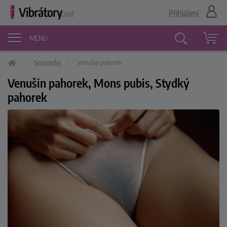
Přihlášení
MENU
Sexypedie
Venušin pahorek
Vyhledávání
Venušin pahorek, Mons pubis, Stydký
pahorek