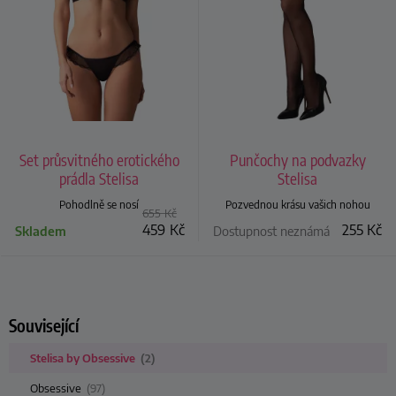
Set průsvitného erotického
Punčochy na podvazky
prádla Stelisa
Stelisa
Pohodlně se nosí
Pozvednou krásu vašich nohou
655
Kč
459
Kč
255
Kč
Skladem
Dostupnost neznámá
Související
Stelisa by Obsessive
(2)
Obsessive
(97)