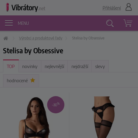
Přihlášení
MENU
Výrobci a produktové řady
Stelisa by Obsessive
Vyhledávání
Stelisa by Obsessive
TOP
novinky
nejlevnější
nejdražší
slevy
hodnocené
%
–30