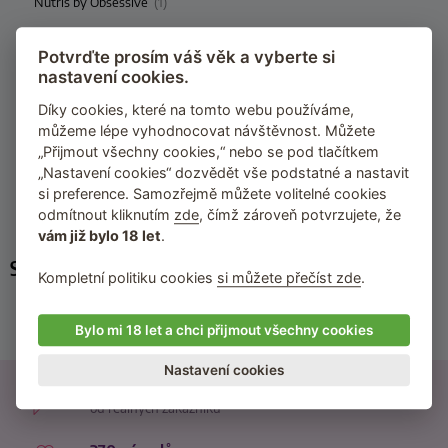
Nutris by Obsessive
(1)
Olianna by Obsessive
(2)
Potvrďte prosím váš věk a vyberte si
Perisia by Obsessive
(2)
nastavení cookies.
Premisis by Obsessive
(2)
Díky cookies, které na tomto webu používáme,
můžeme lépe vyhodnocovat návštěvnost. Můžete
Secred by Obsessive
(1)
„Přijmout všechny cookies,“ nebo se pod tlačítkem
Slevika by Obsessive
(1)
„Nastavení cookies“ dozvědět vše podstatné a nastavit
si preference. Samozřejmě můžete volitelné cookies
Trinise by Obsessive
(1)
odmítnout kliknutím
zde
, čímž zároveň potvrzujete, že
vám již bylo 18 let
.
Související kategorie
Kompletní politiku cookies
si můžete přečíst zde
.
Dámské punčochy
Bylo mi 18 let a chci přijmout všechny cookies
Erotické komplety
Nastavení cookies
21500 recenzí
od reálných zákazníků