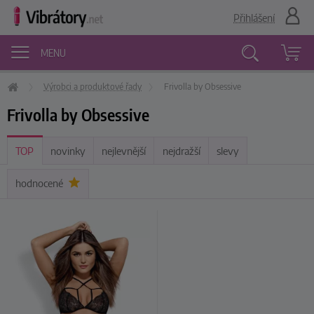
Přihlášení
MENU
Výrobci a produktové řady
Frivolla by Obsessive
Vyhledávání
Frivolla by Obsessive
TOP
novinky
nejlevnější
nejdražší
slevy
hodnocené