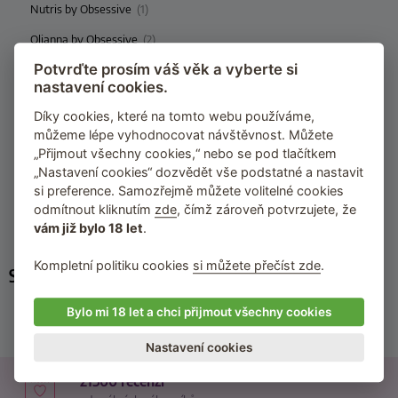
Nutris by Obsessive
(1)
Olianna by Obsessive
(2)
Potvrďte prosím váš věk a vyberte si
Perisia by Obsessive
(2)
nastavení cookies.
Premisis by Obsessive
(2)
Díky cookies, které na tomto webu používáme,
Secred by Obsessive
(1)
můžeme lépe vyhodnocovat návštěvnost. Můžete
„Přijmout všechny cookies,“ nebo se pod tlačítkem
Slevika by Obsessive
(1)
„Nastavení cookies“ dozvědět vše podstatné a nastavit
Stelisa by Obsessive
(2)
si preference. Samozřejmě můžete volitelné cookies
odmítnout kliknutím
zde
, čímž zároveň potvrzujete, že
Trinise by Obsessive
(1)
vám již bylo 18 let
.
Kompletní politiku cookies
si můžete přečíst zde
.
Související kategorie
Erotické komplety
Bylo mi 18 let a chci přijmout všechny cookies
Erotické prádlo s podvazky
Nastavení cookies
21500 recenzí