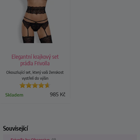
Elegantní krajkový set
prádla Frivolla
Okouzlující set, který vaši ženskost
vystřelí do výšin
985
Kč
Skladem
Související
Frivolla by Obsessive
(1)