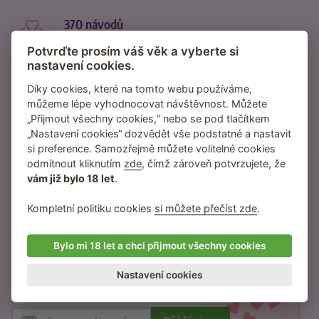
370 návodů
inspirace na nové praktiky
Potvrďte prosím váš věk a vyberte si
nastavení cookies.
95 % zákazníků
nás dále doporučuje
Díky cookies, které na tomto webu používáme,
můžeme lépe vyhodnocovat návštěvnost. Můžete
za 2 dny
„Přijmout všechny cookies,“ nebo se pod tlačítkem
„Nastavení cookies“ dozvědět vše podstatné a nastavit
je zásilka průměrně u vás
si preference. Samozřejmě můžete volitelné cookies
odmítnout kliknutím
zde
, čímž zároveň potvrzujete, že
vám již bylo 18 let
.
Přihlaste se do newsletteru
Kompletní politiku cookies
si můžete přečíst zde
.
Inspirace, tipy a vychytávky na lepší sex.
Slevy a novinky přednostně pro odběratele
Bylo mi 18 let a chci přijmout všechny cookies
newsletteru.
Žádný spam neposíláme, jen věci, které vás
Nastavení cookies
budou bavit.