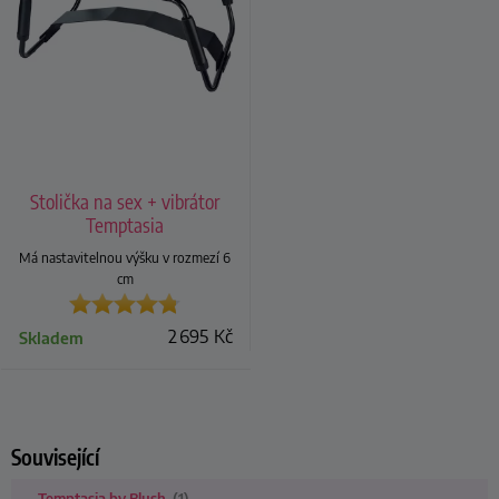
Stolička na sex + vibrátor
Temptasia
Má nastavitelnou výšku v rozmezí 6
cm
2 695
Kč
Skladem
Související
Temptasia by Blush
(1)