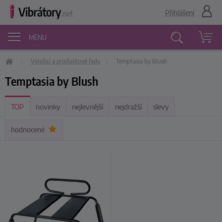
Přihlášení
MENU
Výrobci a produktové řady
Temptasia by Blush
Vyhledávání
Temptasia by Blush
TOP
novinky
nejlevnější
nejdražší
slevy
hodnocené