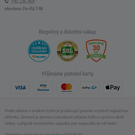
790 236 969
otevřeno Po–Pá 7–18
Bezpečný a diskrétní nákup
Přijímáme platební karty
Podle zákona o evidenci tržeb je prodávající povinen vystavit kupujícímu
účtenku. Zároveň je povinen zaevidovat přijatou tržbu u správce daně
online; v případě technického výpadku pak nejpozději do 48 hodin.
Obchod je určen pouze pro osoby starší 18 let.