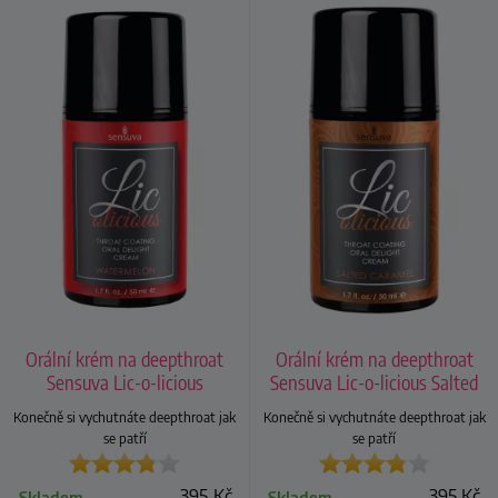
Orální krém na deepthroat
Orální krém na deepthroat
Sensuva Lic-o-licious
Sensuva Lic-o-licious Salted
Watermelon
Caramel
Konečně si vychutnáte deepthroat jak
Konečně si vychutnáte deepthroat jak
se patří
se patří
395
Kč
395
Kč
Skladem
Skladem