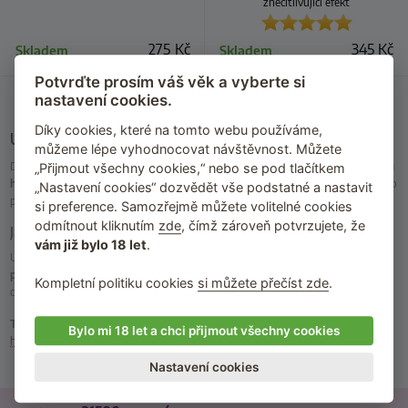
znecitlivující efekt
275
Kč
345
Kč
Skladem
Skladem
Potvrďte prosím váš věk a vyberte si
nastavení cookies.
Díky cookies, které na tomto webu používáme,
Uvolňující přípravky na deepthroat
můžeme lépe vyhodnocovat návštěvnost. Můžete
Díky přípravkům na deepthroat ve formě sprejů a krémů si
vychutnáte opravdu
„Přijmout všechny cookies,“ nebo se pod tlačítkem
hluboký orál bez nepříjemných pocitů a dávivého efektu
. Vaše partnerka nebo
„Nastavení cookies“ dozvědět vše podstatné a nastavit
partner díky nim zvládne pojmout ústy větší část vašeho penisu než obvykle.
si preference. Samozřejmě můžete volitelné cookies
odmítnout kliknutím
zde
, čímž zároveň potvrzujete, že
Jak fungují uvolňující spreje a krémy na deepthroat?
vám již bylo 18 let
.
Uvolňující spreje a krémy na deepthroat
mají mírně znecitlivující efekt a
pomáhají uvolnit krční svalstvo
. Navíc
bývají ochucené
a někdy zanechávají v
Kompletní politiku cookies
si můžete přečíst zde
.
celých ústech, na jazyku a v krku chuťově velice příjemný povlak.
TIP
: Chcete partnera potěšit hlubokým orálem? Pořiďte si i
dilda pro trénink
Bylo mi 18 let a chci přijmout všechny cookies
hloubky
, pomocí kterých se naučíte potlačovat dávivý reflex.
Nastavení cookies