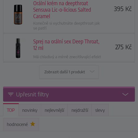
Orální krém na deepthroat
395
Kč
Sensuva Lic-o-licious Salted
Caramel
Konečně si vychutnáte deepthroat jak
se patří
Sprej na orální sex Deep Throat,
275
Kč
12 ml
Má chladivý a mírně znecitlivující efekt
Zobrazit další
1 produkt
Upřesnit filtry
TOP
novinky
nejlevnější
nejdražší
slevy
hodnocené