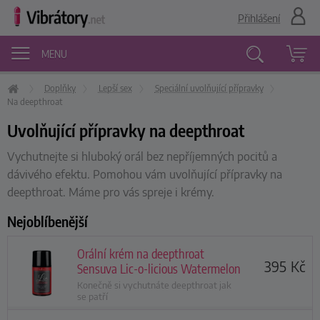
Přihlášení
MENU
Doplňky
Lepší sex
Speciální uvolňující přípravky
Vyhledávání
Na deepthroat
Uvolňující přípravky na deepthroat
Vychutnejte si hluboký orál bez nepříjemných pocitů a
dávivého efektu. Pomohou vám uvolňující přípravky na
deepthroat. Máme pro vás spreje i krémy.
Nejoblíbenější
Orální krém na deepthroat
395
Kč
Sensuva Lic-o-licious Watermelon
Konečně si vychutnáte deepthroat jak
se patří