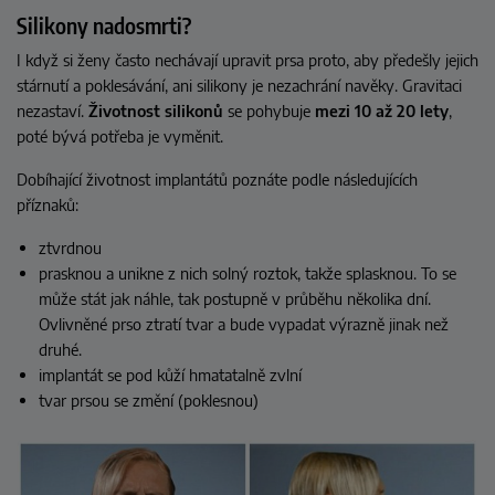
Silikony nadosmrti?
I když si ženy často nechávají upravit prsa proto, aby předešly jejich
stárnutí a poklesávání, ani silikony je nezachrání navěky. Gravitaci
nezastaví.
Životnost silikonů
se pohybuje
mezi 10 až 20 lety
,
poté bývá potřeba je vyměnit.
Dobíhající životnost implantátů poznáte podle následujících
příznaků:
ztvrdnou
prasknou a unikne z nich solný roztok, takže splasknou. To se
může stát jak náhle, tak postupně v průběhu několika dní.
Ovlivněné prso ztratí tvar a bude vypadat výrazně jinak než
druhé.
implantát se pod kůží hmatatalně zvlní
tvar prsou se změní (poklesnou)