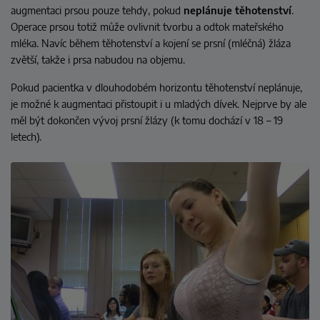
augmentaci prsou pouze tehdy, pokud
neplánuje těhotenství
.
Operace prsou totiž může ovlivnit tvorbu a odtok mateřského
mléka. Navíc během těhotenství a kojení se prsní (mléčná) žláza
zvětší, takže i prsa nabudou na objemu.
Pokud pacientka v dlouhodobém horizontu těhotenství neplánuje,
je možné k augmentaci přistoupit i u mladých dívek.
Nejprve by ale
měl být dokončen vývoj prsní žlázy (k tomu dochází v 18 – 19
letech).