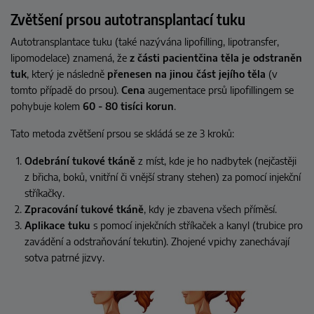
Zvětšení prsou autotransplantací tuku
Autotransplantace tuku (také nazývána lipofilling, lipotransfer,
lipomodelace) znamená, že
z části pacientčina těla je odstraněn
tuk
, který je následně
přenesen na jinou část jejího těla
(v
tomto případě do prsou).
Cena
augementace prsů lipofillingem se
pohybuje kolem
60 - 80 tisíci korun
.
Tato metoda zvětšení prsou se skládá se ze 3 kroků:
Odebrání tukové tkáně
z míst, kde je ho nadbytek (nejčastěji
z břicha, boků, vnitřní či vnější strany stehen) za pomocí injekční
stříkačky.
Zpracování tukové tkáně
, kdy je zbavena všech příměsí.
Aplikace tuku
s pomocí injekčních stříkaček a kanyl (trubice pro
zavádění a odstraňování tekutin). Zhojené vpichy zanechávají
sotva patrné jizvy.