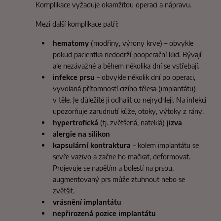
Komplikace vyžaduje okamžitou operaci a nápravu.
Mezi další komplikace patří:
hematomy
(modřiny, výrony krve) – obvykle
pokud pacientka nedodrží pooperační klid. Bývají
ale nezávažné a během několika dní se vstřebají.
infekce prsu
– obvykle několik dní po operaci,
vyvolaná přítomností cizího tělesa (implantátu)
v těle. Je důležité ji odhalit co nejrychleji. Na infekci
upozorňuje zarudnutí kůže, otoky, výtoky z rány.
hypertrofická
(tj. zvětšená, nateklá)
jizva
alergie na silikon
kapsulární kontraktura
– kolem implantátu se
sevře vazivo a začne ho mačkat, deformovat.
Projevuje se napětím a bolestí na prsou,
augmentovaný prs může ztuhnout nebo se
zvětšit.
vrásnění implantátu
nepřirozená pozice implantátu