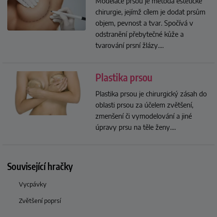
Modelace prsou je metoda estetické
chirurgie, jejímž cílem je dodat prsům
objem, pevnost a tvar. Spočívá v
odstranění přebytečné kůže a
tvarování prsní žlázy.
...
Plastika prsou
Plastika prsou je chirurgický zásah do
oblasti prsou za účelem zvětšení,
zmenšení či vymodelování a jiné
úpravy prsu na těle ženy.
...
Související hračky
Vycpávky
Zvětšení poprsí