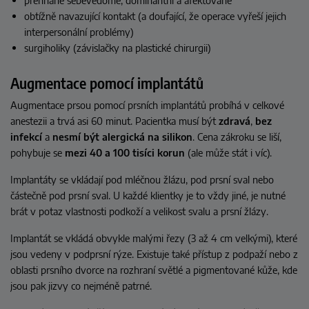
přehnaně sebevědomé, dominantní a afektované
obtížně navazující kontakt (a doufající, že operace vyřeší jejich
interpersonální problémy)
surgiholiky (závislačky na plastické chirurgii)
Augmentace pomocí implantátů
Augmentace prsou pomocí prsních implantátů probíhá v celkové
anestezii a trvá asi 60 minut. Pacientka musí být
zdravá
,
bez
infekcí
a
nesmí být alergická na silikon
. Cena zákroku se liší,
pohybuje se
mezi 40 a 100 tisíci
korun
(ale může stát i víc).
Implantáty se vkládají pod mléčnou žlázu, pod prsní sval nebo
částečně pod prsní sval. U každé klientky je to vždy jiné, je nutné
brát v potaz vlastnosti podkoží a velikost svalu a prsní žlázy.
Implantát se vkládá obvykle malými řezy (3 až 4 cm velkými), které
jsou vedeny v podprsní rýze. Existuje také přístup z podpaží nebo z
oblasti prsního dvorce na rozhraní světlé a pigmentované kůže, kde
jsou pak jizvy co nejméně patrné.