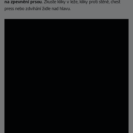
na zpevnění prsou
.
Zkuste kliky v leže, kliky proti stěně, chest
press nebo zdvihání židle nad hlavu.