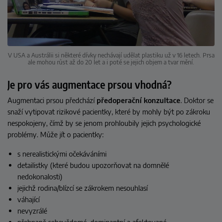
V USA a Austrálii si některé dívky nechávají udělat plastiku už v 16 letech. Prsa
ale mohou růst až do 20 let a i poté se jejich objem a tvar mění.
Je pro vás augmentace prsou vhodná?
Augmentaci prsou předchází
předoperační konzultace
. Doktor se
snaží vytipovat rizikové pacientky, které by mohly být po zákroku
nespokojeny, čímž by se jenom prohloubily jejich psychologické
problémy. Může jít o pacientky:
s nerealistickými očekáváními
detailistky (které budou upozorňovat na domnělé
nedokonalosti)
jejichž rodina/blízcí se zákrokem nesouhlasí
váhající
nevyzrálé