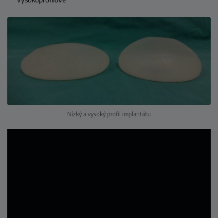
Nízký a vysoký profil implantátu