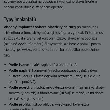
Zvolený postup záleží na posouzení výchozího stavu lékařem
během konzultace či až během operace.
Typy implantátů
Vhodný implantát vybere plastický chirurg
po rozhovoru
s klientkou o tom, jak by měla její nová prsa vypadat. Přitom musí
zvážit aktuální tvar a velikost prsní žlázy, jakékoliv hypoplazie
(neúplné vyvinutí orgánu) či asymetrie, ale bere v potaz i postavu
klientky, její výšku, váhu, šířku hrudníku a tloušťku podkožního
tuku.
Podle tvaru
: kulaté, kapkovité a anatomické.
Podle náplně
: kohezivní (vysoká soudržnost gelu), s dvojí
hustotou gelu a s fyziologickým roztokem (který se ale v ČR
téměř nepoužívá).
Podle povrchu
: hladké, mikro-texturované (mají jemný, jakoby
sametový povrch) a titanizované (užívají se méně, velmi dobře
se snáší s organismem)
Podle profilu
: nízkoprofilové, vysokoprofilové, extra
vysokoprofilové