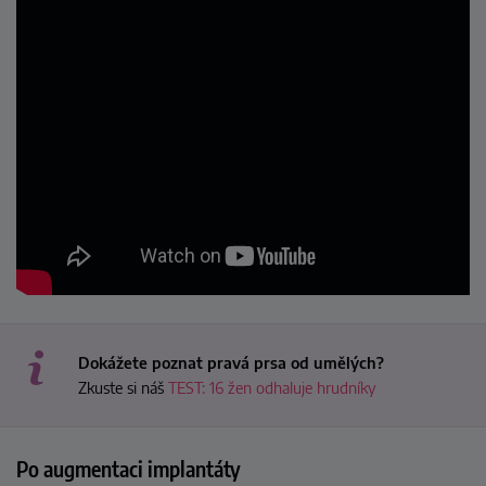
Dokážete poznat pravá prsa od umělých?
Zkuste si náš
TEST: 16 žen odhaluje hrudníky
Po augmentaci implantáty