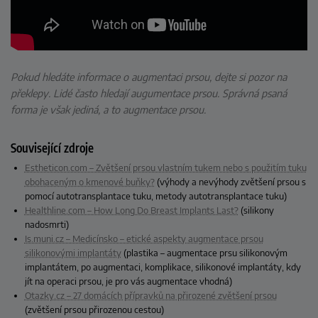
Pokud hledáte informace o augmentaci prsou, dejte si pozor na
překlepy. Lidé často hledají augumentace prsou. Správná psaná
forma je však jediná, a to augmentace prsou.
Související zdroje
Estheticon.com – Zvětšení prsou vlastním tukem nebo s použitím tuku
obohaceným o kmenové buňky?
(výhody a nevýhody zvětšení prsou s
pomocí autotransplantace tuku, metody autotransplantace tuku)
Healthline.com – How Long Do Breast Implants Last?
(silikony
nadosmrti)
Is.muni.cz – Medicínsko – etické aspekty augmentace prsou
silikonovými implantáty
(plastika – augmentace prsu silikonovým
implantátem, po augmentaci, komplikace, silikonové implantáty, kdy
jít na operaci prsou, je pro vás augmentace vhodná)
Otazky.cz – 27 domácích přípravků na přirozené zvětšení prsou
(zvětšení prsou přirozenou cestou)