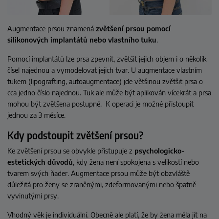
Augmentace prsou znamená
zvětšení prsou pomocí
silikonových implantátů nebo vlastního tuku
.
Pomocí implantátů lze prsa zpevnit, zvětšit jejich objem i o několik
čísel najednou a vymodelovat jejich tvar. U augmentace vlastním
tukem (lipografting, autoaugmentace) jde většinou zvětšit prsa o
cca jedno číslo najednou. Tuk ale může být aplikován vícekrát a prsa
mohou být zvětšena postupně.
K operaci je možné přistoupit
jednou za 3 měsíce.
Kdy podstoupit zvětšení prsou?
Ke zvětšení prsou se obvykle přistupuje z
psychologicko-
estetických důvodů
, kdy žena není spokojena s velikostí nebo
tvarem svých ňader. Augmentace prsou může být obzvláště
důležitá pro ženy se zraněnými, zdeformovanými nebo špatně
vyvinutými prsy.
Vhodný věk je individuální. Obecně ale platí, že by žena měla jít na