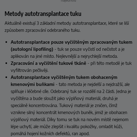
Metody autotransplantace tuku
Aktuálně existují 3 základní metody autotransplantace, které se liší
způsobem zpracování odebraného tuku.
Autotransplantace pouze vyčištěným zpracovaným tukem
(autologní lipofiling)
- tuk se pouze vyčistí od nečistot a je
aplikován na jiné místo. Nejlevnější a nejrychlejší metoda.
Zpracování a vyčištění tukové tkáně
- při této metodě je tuk
vyfiltrován pečlivěji.
Autotransplantace vyčištěným tukem obohaceným
kmenovými buňkami
- tato metoda je nejdelší a nejdražší, ale
splňuje i léčebné cíle. Odebraný tuk se rozdělí na 2 části. Jedna je
vyčištěna a bude sloužit jako výplňový materiál, druhá je
speciálně koncentrována. Tukový materiál je zničen, čímž
vznikne silný koncentrát kmenových buněk, jimiž je obohacen
výplňový materiál. Díky tomu se tuk na novém místě nejenom
lépe uchytí, ale může zlepšit i kvalitu pokožky, omladit kůži,
pomáhá hojení kožních defektů, ran apod.