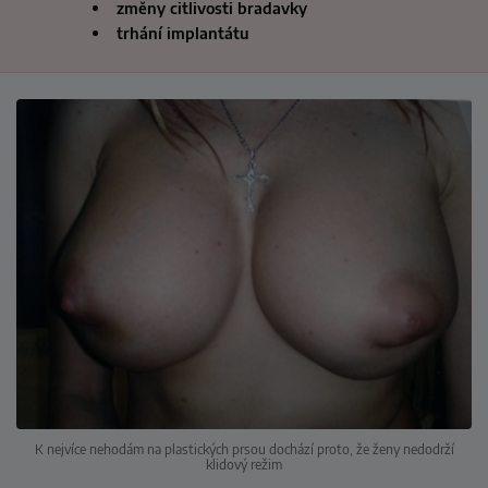
změny citlivosti bradavky
trhání implantátu
K nejvíce nehodám na plastických prsou dochází proto, že ženy nedodrží
klidový režim