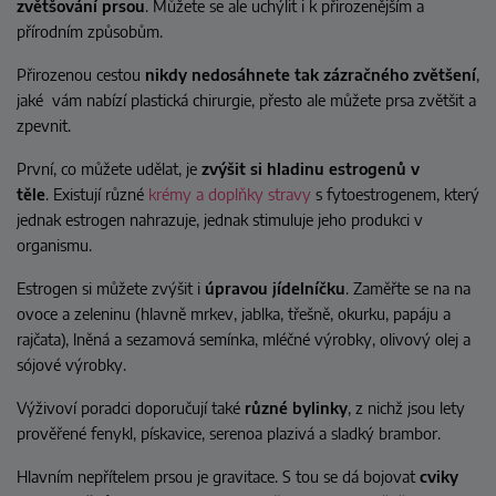
zvětšování prsou
. Můžete se ale uchýlit i k přirozenějším a
přírodním způsobům.
Přirozenou cestou
nikdy nedosáhnete tak zázračného zvětšení
,
jaké vám nabízí plastická chirurgie, přesto ale můžete prsa zvětšit a
zpevnit.
První, co můžete udělat, je
zvýšit si hladinu estrogenů v
těle
.
Existují různé
krémy a doplňky stravy
s fytoestrogenem, který
jednak estrogen nahrazuje, jednak stimuluje jeho produkci v
organismu.
Estrogen si můžete zvýšit i
úpravou jídelníčku
. Zaměřte se na na
ovoce a zeleninu (hlavně mrkev, jablka, třešně, okurku, papáju a
rajčata), lněná a sezamová semínka, mléčné výrobky, olivový olej a
sójové výrobky.
Výživoví poradci doporučují také
různé bylinky
, z nichž jsou lety
prověřené fenykl, pískavice, serenoa plazivá a sladký brambor.
Hlavním nepřítelem prsou je gravitace. S tou se dá bojovat
cviky