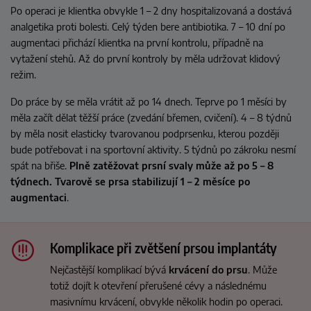
Po operaci je klientka obvykle 1 – 2 dny hospitalizovaná a dostává
analgetika proti bolesti. Celý týden bere antibiotika. 7 – 10 dní po
augmentaci přichází klientka na první kontrolu, případně na
vytažení stehů. Až do první kontroly by měla udržovat klidový
režim.
Do práce by se měla vrátit až po 14 dnech. Teprve po 1 měsíci by
měla začít dělat těžší práce (zvedání břemen, cvičení). 4 – 8 týdnů
by měla nosit elasticky tvarovanou podprsenku, kterou později
bude potřebovat i na sportovní aktivity. 5 týdnů po zákroku nesmí
spát na břiše.
Plně zatěžovat prsní svaly může až po 5 – 8
týdnech. Tvarově se prsa stabilizují 1 – 2 měsíce po
augmentaci
.
Komplikace při zvětšení prsou implantáty
Nejčastější komplikací bývá
krvácení do prsu
. Může
totiž dojít k otevření přerušené cévy a následnému
masivnímu krvácení, obvykle několik hodin po operaci.