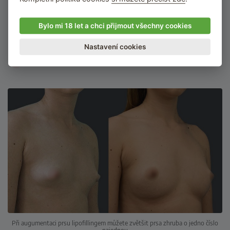
letech měnit.
Je možné tuk v budoucnu doplnit.
Bylo mi 18 let a chci přijmout všechny cookies
Metoda není vhodná pro lidi s nízkou váhou.
Nastavení cookies
Není možné zvětšit prsa o několik čísel najednou
Při augumentaci prsu lipofillingem můžete zvětšit prsa zhruba o jedno číslo
najednou