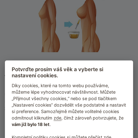
Místo, kde tuk odeberete, se zmenší, a prsa zvětší
Potvrďte prosím váš věk a vyberte si
nastavení cookies.
Výhody a nevýhody autotransplantace tuku
Díky cookies, které na tomto webu používáme,
Prsa se přirozeně zvětšují a zmenšují podle toho, jak ženy přibírají a
můžeme lépe vyhodnocovat návštěvnost. Můžete
shazují na váze. Vpíchnutí tuku tedy
napodobuje přirozený
„Přijmout všechny cookies,“ nebo se pod tlačítkem
mechanismus zvětšování prsou
.
Obvykle
více bolí místa,
„Nastavení cookies“ dozvědět vše podstatné a nastavit
z nichž byl tuk odebrán
, než kam byl aplikován. Asi 2 – 3 týdny
si preference. Samozřejmě můžete volitelné cookies
po lipomodelaci zůstávají modřiny.
odmítnout kliknutím
zde
, čímž zároveň potvrzujete, že
vám již bylo 18 let
.
Na pohled i dotek vypadají prsa zcela přirozeně.
Na rozdíl od plastické operace není potřeba implantáty po
Kompletní politiku cookies
si můžete přečíst zde
.