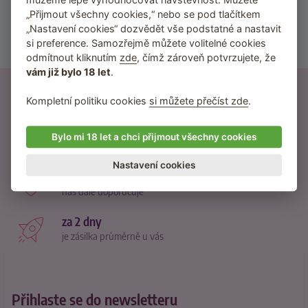
Sexuální návody
„Přijmout všechny cookies,“ nebo se pod tlačítkem
„Nastavení cookies“ dozvědět vše podstatné a nastavit
Testy a recenze
si preference. Samozřejmě můžete volitelné cookies
BDSM techniky, fetiš
odmítnout kliknutím
zde
, čímž zároveň potvrzujete, že
vám již bylo 18 let
.
21500 recenzí
Kompletní politiku cookies
si můžete přečíst zde
.
od reálných zákazníků
370 návodů
Bylo mi 18 let a chci přijmout všechny cookies
inspirace na nové praktiky
Nastavení cookies
95 % zákazníků
nás dále doporučuje
za 2 dny
je zásilka průměrně u vás
Přihlaste se do newsletteru