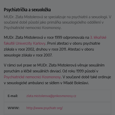
Psychiatrička a sexuoložka
MUDr. Zlata Mistolerová se specializuje na psychiatrii a sexuologii. V
současné době působí jako primářka sexuologického oddělení v
Psychiatrické nemocnici Kosmonosy.
MUDr. Zlata Mistolerová v roce 1999 odpromovala na
3. lékařské
fakultě Univerzity Karlovy
. První atestaci v oboru psychiatrie
získala v roce 2002, druhou v roce 2011. Atestaci v oboru
sexuologie získala v roce 2007.
V rámci své praxe se MUDr. Zlata Mistolerová věnuje sexuálním
poruchám a léčbě sexuálních deviací. Od roku 1999 působí v
Psychiatrické nemocnici Kosmonosy
. V současné době také ordinuje
v sexuologické ambulanci se sídlem v Mladé Boleslavi.
E-mail:
zlata.mistolerova@pnkosmonosy.cz
WWW:
http://www.psychiatr.org/