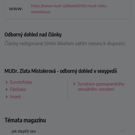
https://www.mudr.cz/lekari/60563-mudr-zlata-
WWW:
mistolerova
Odborný dohled nad články
Články redigované tímto lékařem zatím nejsou k dispozici.
MUDr. Zlata Mistolerová - odborný dohled v sexypedii
Eurotofobie
Syndrom permanentního
sexuálního vzrušení
Filofobie
Incest
Témata magazínu
Jak zlepšit sex
Toggl