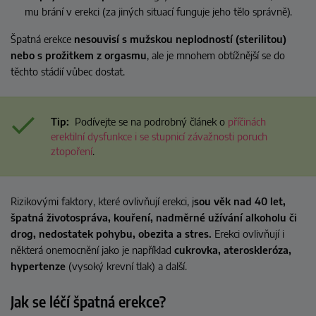
mu brání v erekci (za jiných situací funguje jeho tělo správně).
Špatná erekce
nesouvisí s mužskou neplodností (sterilitou)
nebo s prožitkem z orgasmu
, ale je mnohem obtížnější se do
těchto stádií vůbec dostat.
Tip:
Podívejte se na podrobný článek o
příčinách
erektilní dysfunkce i se stupnicí závažnosti poruch
ztopoření
.
Rizikovými faktory, které ovlivňují erekci, j
sou věk nad 40 let,
špatná životospráva, kouření, nadměrné užívání alkoholu či
drog, nedostatek pohybu, obezita a stres.
Erekci ovlivňují i
některá onemocnění jako je například
cukrovka,
ateroskleróza,
hypertenze
(vysoký krevní tlak) a další.
Jak se léčí špatná erekce?