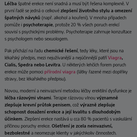
Léčba
špatné erekce není snadná a musí být řešena komplexně. V
první řadě se jedná o celkové
zlepšení životního stylu a omezení
špatných návyků
(např. alkohol a kouření). V mnoha případech
pomůže i
psychoterapie
, protože 20 % všech poruch erekcí
souvisí s psychickými problémy. Psychoterapie zahrnuje konzultace
s psychologem nebo sexuologem.
Pak přichází na řadu
chemické řešení
, tedy léky, které jsou na
lékařský předpis, mezi nejužívanější a nejúčinnější patří
Viagra
,
Cialis, Spedra nebo Levitra
. U některých lehčích forem poruch
erekce může pomoci
přírodní viagra
(látky řazené mezi doplňky
stravy, bez lékařského předpisu).
Novou, moderní a neinvazivní metodou léčby erektilní dysfunkce je
léčba rázovými vlnami
. Terapie rázovou vlnou
významně
zlepšuje krevní průtok penisem
, což
výrazně zlepšuje
schopnost dosažení erekce a její kvalitu s dlouhodobým
účinkem
. Zlepšení erekce nastává u cca 80 % pacientů s vaskulární
příčinou poruchy erekce.
Ošetření je zcela neinvazivní,
bezbolestné
a neomezuje klienty v jakýchkoliv činnostech.