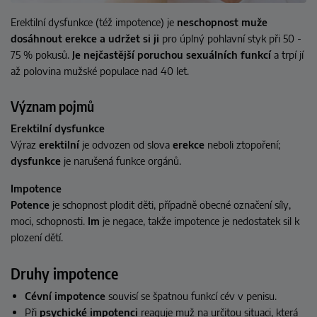
Erektilní dysfunkce (též impotence)
je
neschopnost muže
dosáhnout erekce a udržet si ji
pro úplný pohlavní styk při 50 -
75 % pokusů.
Je nejčastější poruchou sexuálních funkcí
a trpí jí
až polovina mužské populace nad 40 let.
Význam pojmů
Erektilní dysfunkce
Výraz
erektilní
je odvozen od slova
erekce
neboli ztopoření;
dysfunkce
je narušená funkce orgánů.
Impotence
Potence
je schopnost plodit děti, případně obecné označení síly,
moci, schopnosti.
Im
je negace, takže impotence je nedostatek sil k
plození dětí.
Druhy impotence
Cévní impotence
souvisí se špatnou funkcí cév v penisu.
Při
psychické impotenci
reaguje muž na určitou situaci, která