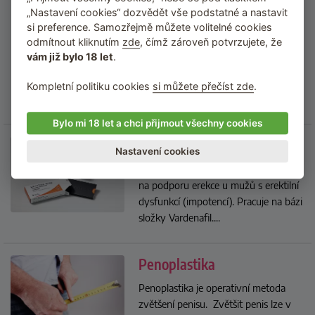
Erekční kroužek
„Nastavení cookies“ dozvědět vše podstatné a nastavit
si preference. Samozřejmě můžete volitelné cookies
Škrtící erekční kroužky jsou erotické
odmítnout kliknutím
zde
, čímž zároveň potvrzujete, že
pomůcky, které se nasazují na kořen
vám již bylo 18 let
.
penisu a zabraňují odtoku krve při
ztopoření. Dochází tak k prodloužení
Kompletní politiku cookies
si můžete přečíst zde
.
erekce.
...
Bylo mi 18 let a chci přijmout všechny cookies
Levitra
Nastavení cookies
Levitra je nejmladším ze skupiny léků
na podporu erekce u mužů s erektilní
dysfunkcí (impotencí). Pracuje na bázi
složky Vardenafil.
...
Penoplastika
Penoplastika je operativní metoda
zvětšení penisu. Zvětšit penis lze v