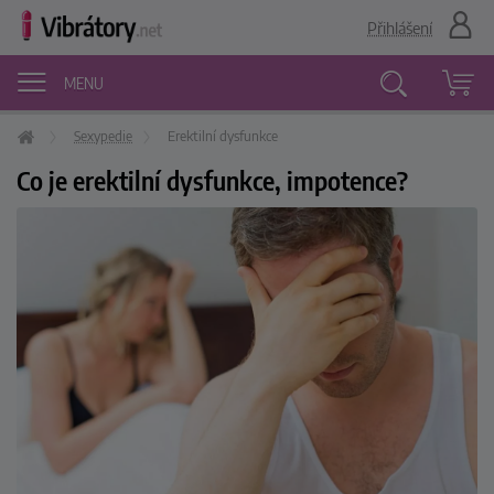
Přihlášení
MENU
Sexypedie
Erektilní dysfunkce
Vyhledávání
Co je erektilní dysfunkce, impotence?