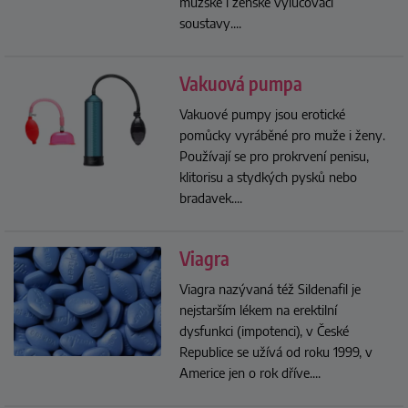
mužské i ženské vylučovací
soustavy.
...
Vakuová pumpa
Vakuové pumpy jsou erotické
pomůcky vyráběné pro muže i ženy.
Používají se pro prokrvení penisu,
klitorisu a stydkých pysků nebo
bradavek.
...
Viagra
Viagra nazývaná též Sildenafil je
nejstarším lékem na erektilní
dysfunkci (impotenci), v České
Republice se užívá od roku 1999, v
Americe jen o rok dříve.
...