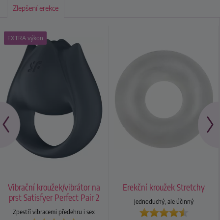
Zlepšení erekce
EXTRA výkon
Vibrační kroužek/vibrátor na
Erekční kroužek Stretchy
prst Satisfyer Perfect Pair 2
Jednoduchý, ale účinný
Zpestří vibracemi předehru i sex