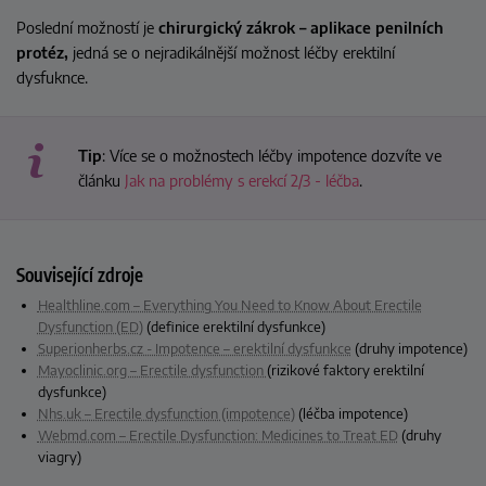
Poslední možností je
chirurgický zákrok – aplikace penilních
protéz,
jedná se o nejradikálnější možnost léčby erektilní
dysfuknce.
Tip
: Více se o možnostech léčby impotence dozvíte ve
článku
Jak na problémy s erekcí 2/3 - léčba
.
Související zdroje
Healthline.com – Everything You Need to Know About Erectile
Dysfunction (ED)
(definice erektilní dysfunkce)
Superionherbs.cz - Impotence – erektilní dysfunkce
(druhy impotence)
Mayoclinic.org – Erectile dysfunction
(rizikové faktory erektilní
dysfunkce)
Nhs.uk – Erectile dysfunction (impotence)
(léčba impotence)
Webmd.com – Erectile Dysfunction: Medicines to Treat ED
(druhy
viagry)